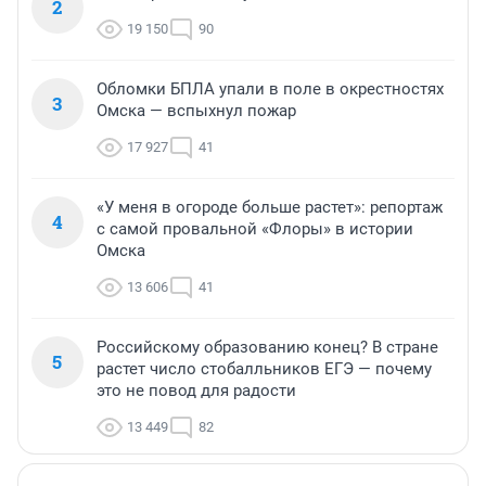
2
19 150
90
Обломки БПЛА упали в поле в окрестностях
3
Омска — вспыхнул пожар
17 927
41
«У меня в огороде больше растет»: репортаж
4
с самой провальной «Флоры» в истории
Омска
13 606
41
Российскому образованию конец? В стране
5
растет число стобалльников ЕГЭ — почему
это не повод для радости
13 449
82