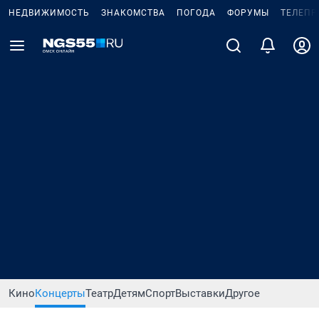
НЕДВИЖИМОСТЬ
ЗНАКОМСТВА
ПОГОДА
ФОРУМЫ
ТЕЛЕПР
Кино
Концерты
Театр
Детям
Спорт
Выставки
Другое