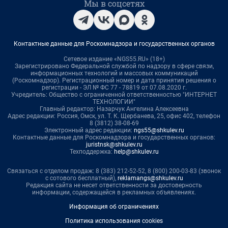
Мы в соцсетях
Контактные данные для Роскомнадзора и государственных органов
Сетевое издание «NGS55.RU» (18+)
Зарегистрировано Федеральной службой по надзору в сфере связи,
информационных технологий и массовых коммуникаций
(Роскомнадзор). Регистрационный номер и дата принятия решения о
регистрации - ЭЛ № ФС 77 - 78819 от 07.08.2020 г.
Учредитель: Общество с ограниченной ответственностью "ИНТЕРНЕТ
ТЕХНОЛОГИИ"
Главный редактор: Назарчук Ангелина Алексеевна
Адрес редакции: Россия, Омск, ул. Т. К. Щербанева, 25, офис 402, телефон
8 (3812) 38-08-69
Электронный адрес редакции:
ngs55@shkulev.ru
Контактные данные для Роскомнадзора и государственных органов:
juristnsk@shkulev.ru
Техподдержка:
help@shkulev.ru
Связаться с отделом продаж: 8 (383) 212-52-52, 8 (800) 200-03-83 (звонок
с сотового бесплатный),
reklamangs@shkulev.ru
Редакция сайта не несет ответственности за достоверность
информации, содержащейся в рекламных объявлениях.
Информация об ограничениях
Политика использования cookies