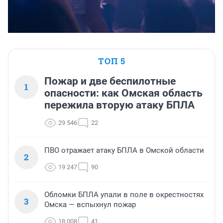
ТОП 5
Пожар и две беспилотные
1
опасности: как Омская область
пережила вторую атаку БПЛА
29 546
22
ПВО отражает атаку БПЛА в Омской области
2
19 247
90
Обломки БПЛА упали в поле в окрестностях
3
Омска — вспыхнул пожар
18 008
41