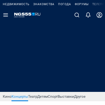
НЕДВИЖИМОСТЬ
ЗНАКОМСТВА
ПОГОДА
ФОРУМЫ
ТЕЛЕПР
Кино
Концерты
Театр
Детям
Спорт
Выставки
Другое