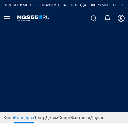
НЕДВИЖИМОСТЬ
ЗНАКОМСТВА
ПОГОДА
ФОРУМЫ
ТЕЛЕПР
Кино
Концерты
Театр
Детям
Спорт
Выставки
Другое