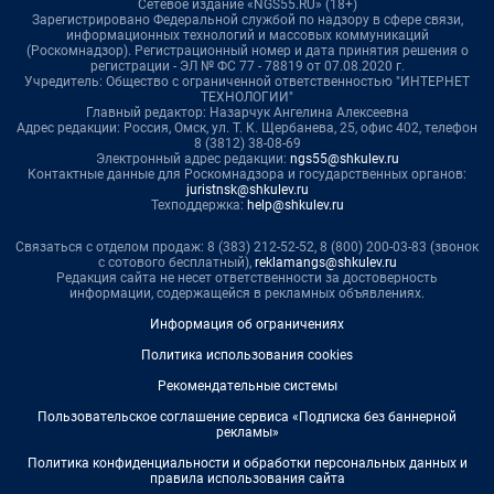
Сетевое издание «NGS55.RU» (18+)
Зарегистрировано Федеральной службой по надзору в сфере связи,
информационных технологий и массовых коммуникаций
(Роскомнадзор). Регистрационный номер и дата принятия решения о
регистрации - ЭЛ № ФС 77 - 78819 от 07.08.2020 г.
Учредитель: Общество с ограниченной ответственностью "ИНТЕРНЕТ
ТЕХНОЛОГИИ"
Главный редактор: Назарчук Ангелина Алексеевна
Адрес редакции: Россия, Омск, ул. Т. К. Щербанева, 25, офис 402, телефон
8 (3812) 38-08-69
Электронный адрес редакции:
ngs55@shkulev.ru
Контактные данные для Роскомнадзора и государственных органов:
juristnsk@shkulev.ru
Техподдержка:
help@shkulev.ru
Связаться с отделом продаж: 8 (383) 212-52-52, 8 (800) 200-03-83 (звонок
с сотового бесплатный),
reklamangs@shkulev.ru
Редакция сайта не несет ответственности за достоверность
информации, содержащейся в рекламных объявлениях.
Информация об ограничениях
Политика использования cookies
Рекомендательные системы
Пользовательское соглашение сервиса «Подписка без баннерной
рекламы»
Политика конфиденциальности и обработки персональных данных и
правила использования сайта