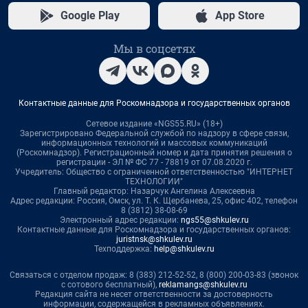
Google Play
App Store
Мы в соцсетях
Контактные данные для Роскомнадзора и государственных органов
Сетевое издание «NGS55.RU» (18+)
Зарегистрировано Федеральной службой по надзору в сфере связи,
информационных технологий и массовых коммуникаций
(Роскомнадзор). Регистрационный номер и дата принятия решения о
регистрации - ЭЛ № ФС 77 - 78819 от 07.08.2020 г.
Учредитель: Общество с ограниченной ответственностью "ИНТЕРНЕТ
ТЕХНОЛОГИИ"
Главный редактор: Назарчук Ангелина Алексеевна
Адрес редакции: Россия, Омск, ул. Т. К. Щербанева, 25, офис 402, телефон
8 (3812) 38-08-69
Электронный адрес редакции:
ngs55@shkulev.ru
Контактные данные для Роскомнадзора и государственных органов:
juristnsk@shkulev.ru
Техподдержка:
help@shkulev.ru
Связаться с отделом продаж: 8 (383) 212-52-52, 8 (800) 200-03-83 (звонок
с сотового бесплатный),
reklamangs@shkulev.ru
Редакция сайта не несет ответственности за достоверность
информации, содержащейся в рекламных объявлениях.