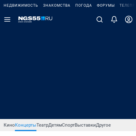
НЕДВИЖИМОСТЬ
ЗНАКОМСТВА
ПОГОДА
ФОРУМЫ
ТЕЛЕПР
Кино
Концерты
Театр
Детям
Спорт
Выставки
Другое