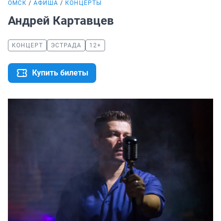
ОМСК
АФИША
КОНЦЕРТЫ
Андрей Картавцев
КОНЦЕРТ
ЭСТРАДА
12+
Купить билеты