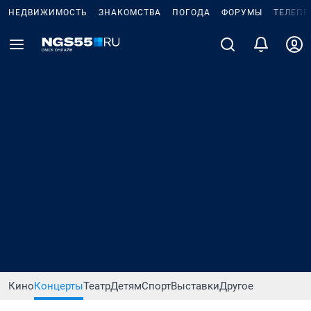
НЕДВИЖИМОСТЬ
ЗНАКОМСТВА
ПОГОДА
ФОРУМЫ
ТЕЛЕПР
Кино
Концерты
Театр
Детям
Спорт
Выставки
Другое