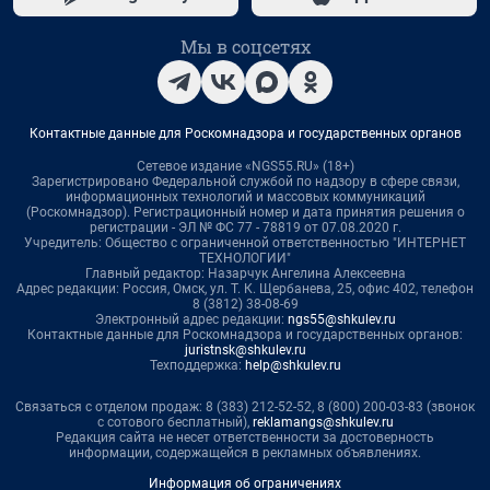
Мы в соцсетях
Контактные данные для Роскомнадзора и государственных органов
Сетевое издание «NGS55.RU» (18+)
Зарегистрировано Федеральной службой по надзору в сфере связи,
информационных технологий и массовых коммуникаций
(Роскомнадзор). Регистрационный номер и дата принятия решения о
регистрации - ЭЛ № ФС 77 - 78819 от 07.08.2020 г.
Учредитель: Общество с ограниченной ответственностью "ИНТЕРНЕТ
ТЕХНОЛОГИИ"
Главный редактор: Назарчук Ангелина Алексеевна
Адрес редакции: Россия, Омск, ул. Т. К. Щербанева, 25, офис 402, телефон
8 (3812) 38-08-69
Электронный адрес редакции:
ngs55@shkulev.ru
Контактные данные для Роскомнадзора и государственных органов:
juristnsk@shkulev.ru
Техподдержка:
help@shkulev.ru
Связаться с отделом продаж: 8 (383) 212-52-52, 8 (800) 200-03-83 (звонок
с сотового бесплатный),
reklamangs@shkulev.ru
Редакция сайта не несет ответственности за достоверность
информации, содержащейся в рекламных объявлениях.
Информация об ограничениях