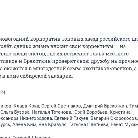
новогодний корпоратив топовых звёзд российского ш
олёт, однако жизнь вносит свои коррективы — из 
ню среди снегов, где их встречает глава местного 
етлаков и Брекоткин проверят свою дружбу на прочност
ва окажется в многодетной семье охотников-эвенков, а 
 в доме сибирской знахарки.
024
ков, Клава Кока, Сергей Светлаков, Дмитрий Брекоткин, Тим
 Ольга Бузова, Наталья Тетенова, Юрий Воробьев, Кристина
ксандра Нижегородова, Евгений Такуев, Валерий Скорокосов,
ряк, Алёна Ким, Яна Кривуля, Татьяна Плетнева, Ренат Муха