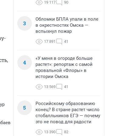
19 117
90
Обломки БПЛА упали в поле
3
в окрестностях Омска —
вспыхнул пожар
оу-
17 891
41
«У меня в огороде больше
ь, 
4
растет»: репортаж с самой
провальной «Флоры» в
истории Омска
13 569
41
Российскому образованию
ур
5
конец? В стране растет число
стобалльников ЕГЭ — почему
это не повод для радости
мбаев
13 390
82