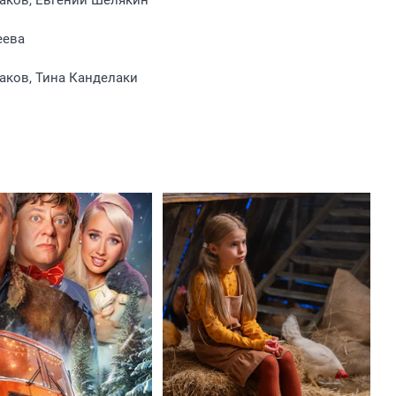
аков, Евгений Шелякин
еева
аков, Тина Канделаки