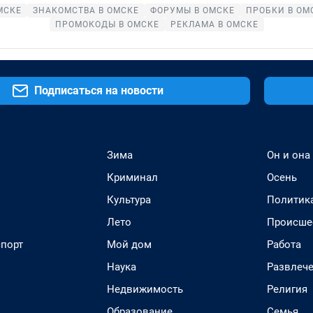
МСКЕ
ЗНАКОМСТВА В ОМСКЕ
ФОРУМЫ В ОМСКЕ
ПРОБКИ В ОМ
ПРОМОКОДЫ В ОМСКЕ
РЕКЛАМА В ОМСКЕ
Подписаться на новости
Зима
Он и она
Криминал
Осень
Культура
Политик
Лето
Происше
спорт
Мой дом
Работа
Наука
Развлеч
Недвижимость
Религия
Образование
Семья