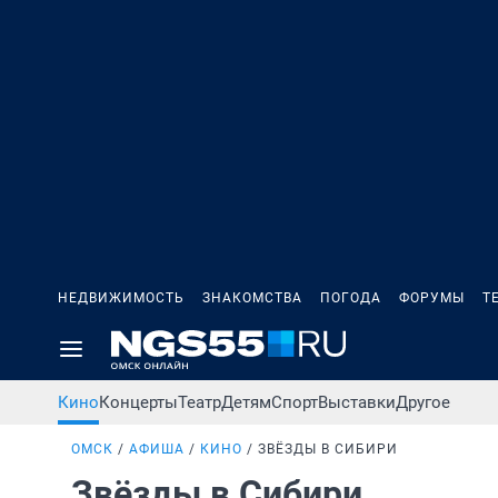
НЕДВИЖИМОСТЬ
ЗНАКОМСТВА
ПОГОДА
ФОРУМЫ
Т
Кино
Концерты
Театр
Детям
Спорт
Выставки
Другое
ОМСК
АФИША
КИНО
ЗВЁЗДЫ В СИБИРИ
Звёзды в Сибири