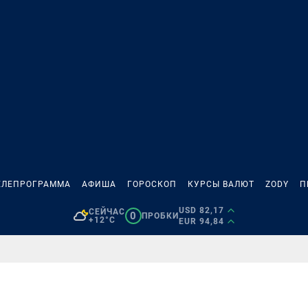
ЕЛЕПРОГРАММА
АФИША
ГОРОСКОП
КУРСЫ ВАЛЮТ
ZODY
П
USD 82,17
СЕЙЧАС
0
ПРОБКИ
+12°C
EUR 94,84