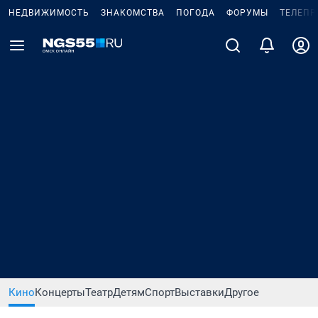
НЕДВИЖИМОСТЬ
ЗНАКОМСТВА
ПОГОДА
ФОРУМЫ
ТЕЛЕПР
Кино
Концерты
Театр
Детям
Спорт
Выставки
Другое