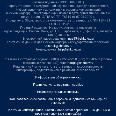
Сетевое издание «NGS55.RU» (18+)
Зарегистрировано Федеральной службой по надзору в сфере связи,
информационных технологий и массовых коммуникаций
(Роскомнадзор). Регистрационный номер и дата принятия решения о
регистрации - ЭЛ № ФС 77 - 78819 от 07.08.2020 г.
Учредитель: Общество с ограниченной ответственностью "ИНТЕРНЕТ
ТЕХНОЛОГИИ"
Главный редактор: Назарчук Ангелина Алексеевна
Адрес редакции: Россия, Омск, ул. Т. К. Щербанева, 25, офис 402, телефон
8 (3812) 38-08-69
Электронный адрес редакции:
ngs55@shkulev.ru
Контактные данные для Роскомнадзора и государственных органов:
juristnsk@shkulev.ru
Техподдержка:
help@shkulev.ru
Связаться с отделом продаж: 8 (383) 212-52-52, 8 (800) 200-03-83 (звонок
с сотового бесплатный),
reklamangs@shkulev.ru
Редакция сайта не несет ответственности за достоверность
информации, содержащейся в рекламных объявлениях.
Информация об ограничениях
Политика использования cookies
Рекомендательные системы
Пользовательское соглашение сервиса «Подписка без баннерной
рекламы»
Политика конфиденциальности и обработки персональных данных и
правила использования сайта