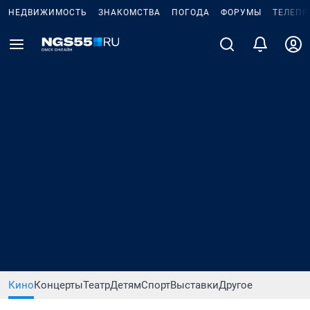
НЕДВИЖИМОСТЬ
ЗНАКОМСТВА
ПОГОДА
ФОРУМЫ
ТЕЛЕПР
Кино
Концерты
Театр
Детям
Спорт
Выставки
Другое