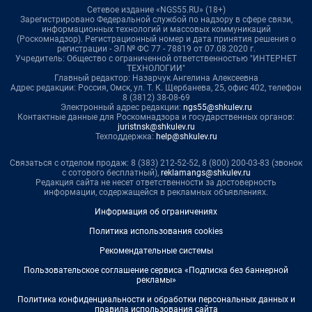
Сетевое издание «NGS55.RU» (18+)
Зарегистрировано Федеральной службой по надзору в сфере связи,
информационных технологий и массовых коммуникаций
(Роскомнадзор). Регистрационный номер и дата принятия решения о
регистрации - ЭЛ № ФС 77 - 78819 от 07.08.2020 г.
Учредитель: Общество с ограниченной ответственностью "ИНТЕРНЕТ
ТЕХНОЛОГИИ"
Главный редактор: Назарчук Ангелина Алексеевна
Адрес редакции: Россия, Омск, ул. Т. К. Щербанева, 25, офис 402, телефон
8 (3812) 38-08-69
Электронный адрес редакции:
ngs55@shkulev.ru
Контактные данные для Роскомнадзора и государственных органов:
juristnsk@shkulev.ru
Техподдержка:
help@shkulev.ru
Связаться с отделом продаж: 8 (383) 212-52-52, 8 (800) 200-03-83 (звонок
с сотового бесплатный),
reklamangs@shkulev.ru
Редакция сайта не несет ответственности за достоверность
информации, содержащейся в рекламных объявлениях.
Информация об ограничениях
Политика использования cookies
Рекомендательные системы
Пользовательское соглашение сервиса «Подписка без баннерной
рекламы»
Политика конфиденциальности и обработки персональных данных и
правила использования сайта