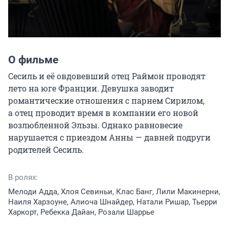
О фильме
Сесиль и её овдовевший отец Раймон проводят 
лето на юге Франции. Девушка заводит 
романтические отношения с парнем Сирилом, 
а отец проводит время в компании его новой 
возлюбленной Эльзы. Однако равновесие 
нарушается с приездом Анны — давней подруги 
родителей Сесиль.
В ролях:
Мелоди Адда, Хлоя Севиньи, Клас Банг, Лили Макинерни,
Наиля Харзоуне, Алиоча Шнайдер, Натали Ришар, Тьерри
Харкорт, Ребекка Дайан, Розали Шаррье