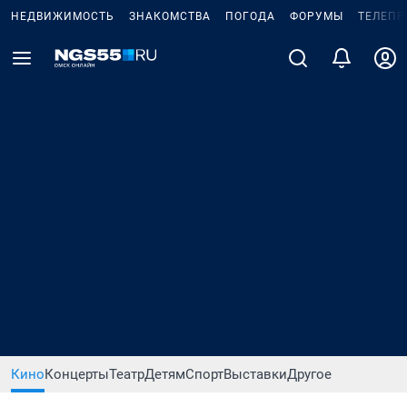
НЕДВИЖИМОСТЬ
ЗНАКОМСТВА
ПОГОДА
ФОРУМЫ
ТЕЛЕПР
Кино
Концерты
Театр
Детям
Спорт
Выставки
Другое