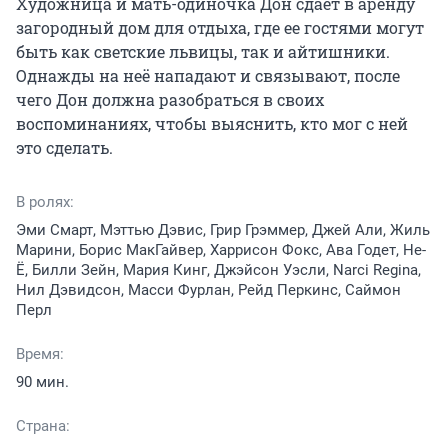
Художница и мать-одиночка Дон сдает в аренду 
загородный дом для отдыха, где ее гостями могут 
быть как светские львицы, так и айтишники. 
Однажды на неё нападают и связывают, после 
чего Дон должна разобраться в своих 
воспоминаниях, чтобы выяснить, кто мог с ней 
это сделать.
В ролях:
Эми Смарт, Мэттью Дэвис, Грир Грэммер, Джей Али, Жиль
Марини, Борис МакГайвер, Харрисон Фокс, Ава Годет, Не-
Ё, Билли Зейн, Мария Кинг, Джэйсон Уэсли, Narci Regina,
Нил Дэвидсон, Масси Фурлан, Рейд Перкинс, Саймон
Перл
Время:
90 мин.
Страна: