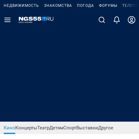
НЕДВИЖИМОСТЬ
ЗНАКОМСТВА
ПОГОДА
ФОРУМЫ
ТЕЛЕПР
Кино
Концерты
Театр
Детям
Спорт
Выставки
Другое