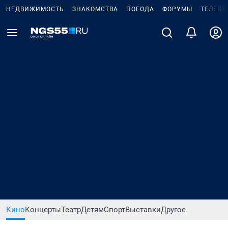
НЕДВИЖИМОСТЬ
ЗНАКОМСТВА
ПОГОДА
ФОРУМЫ
ТЕЛЕПР
Кино
Концерты
Театр
Детям
Спорт
Выставки
Другое