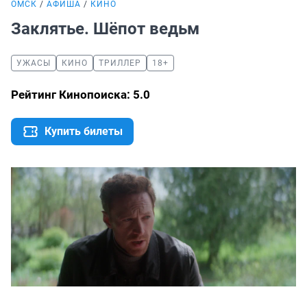
ОМСК
АФИША
КИНО
Заклятье. Шёпот ведьм
УЖАСЫ
КИНО
ТРИЛЛЕР
18+
Рейтинг Кинопоиска: 5.0
Купить билеты