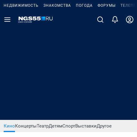
НЕДВИЖИМОСТЬ
ЗНАКОМСТВА
ПОГОДА
ФОРУМЫ
ТЕЛЕПР
Кино
Концерты
Театр
Детям
Спорт
Выставки
Другое