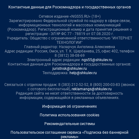
Контактные данные для Роскомнадзора и государственных органов
Сетевое издание «NGS55.RU» (18+)
Зарегистрировано Федеральной службой по надзору в сфере связи,
информационных технологий и массовых коммуникаций
(Роскомнадзор). Регистрационный номер и дата принятия решения о
регистрации - ЭЛ № ФС 77 - 78819 от 07.08.2020 г.
Учредитель: Общество с ограниченной ответственностью "ИНТЕРНЕТ
ТЕХНОЛОГИИ"
Главный редактор: Назарчук Ангелина Алексеевна
Адрес редакции: Россия, Омск, ул. Т. К. Щербанева, 25, офис 402, телефон
8 (3812) 38-08-69
Электронный адрес редакции:
ngs55@shkulev.ru
Контактные данные для Роскомнадзора и государственных органов:
juristnsk@shkulev.ru
Техподдержка:
help@shkulev.ru
Связаться с отделом продаж: 8 (383) 212-52-52, 8 (800) 200-03-83 (звонок
с сотового бесплатный),
reklamangs@shkulev.ru
Редакция сайта не несет ответственности за достоверность
информации, содержащейся в рекламных объявлениях.
Информация об ограничениях
Политика использования cookies
Рекомендательные системы
Пользовательское соглашение сервиса «Подписка без баннерной
рекламы»