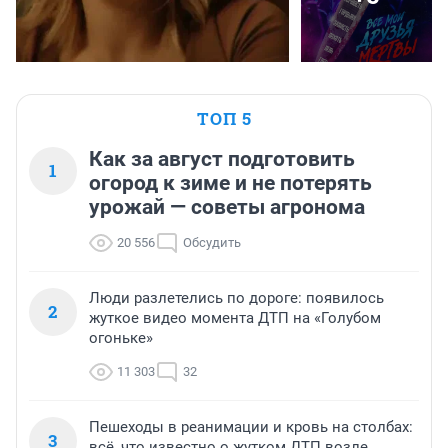
ТОП 5
Как за август подготовить
1
огород к зиме и не потерять
урожай — советы агронома
20 556
Обсудить
Люди разлетелись по дороге: появилось
2
жуткое видео момента ДТП на «Голубом
огоньке»
11 303
32
Пешеходы в реанимации и кровь на столбах:
3
всё, что известно о жутком ДТП возле