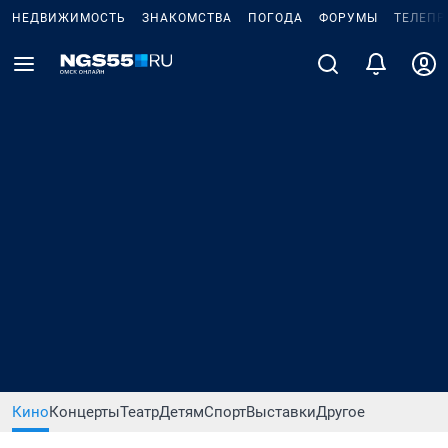
НЕДВИЖИМОСТЬ
ЗНАКОМСТВА
ПОГОДА
ФОРУМЫ
ТЕЛЕПР
Кино
Концерты
Театр
Детям
Спорт
Выставки
Другое