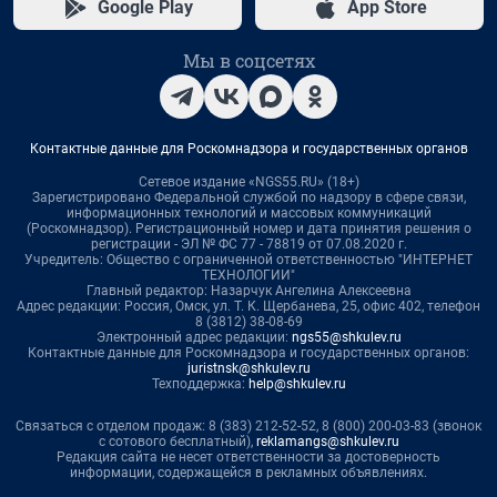
Google Play
App Store
Мы в соцсетях
Контактные данные для Роскомнадзора и государственных органов
Сетевое издание «NGS55.RU» (18+)
Зарегистрировано Федеральной службой по надзору в сфере связи,
информационных технологий и массовых коммуникаций
(Роскомнадзор). Регистрационный номер и дата принятия решения о
регистрации - ЭЛ № ФС 77 - 78819 от 07.08.2020 г.
Учредитель: Общество с ограниченной ответственностью "ИНТЕРНЕТ
ТЕХНОЛОГИИ"
Главный редактор: Назарчук Ангелина Алексеевна
Адрес редакции: Россия, Омск, ул. Т. К. Щербанева, 25, офис 402, телефон
8 (3812) 38-08-69
Электронный адрес редакции:
ngs55@shkulev.ru
Контактные данные для Роскомнадзора и государственных органов:
juristnsk@shkulev.ru
Техподдержка:
help@shkulev.ru
Связаться с отделом продаж: 8 (383) 212-52-52, 8 (800) 200-03-83 (звонок
с сотового бесплатный),
reklamangs@shkulev.ru
Редакция сайта не несет ответственности за достоверность
информации, содержащейся в рекламных объявлениях.