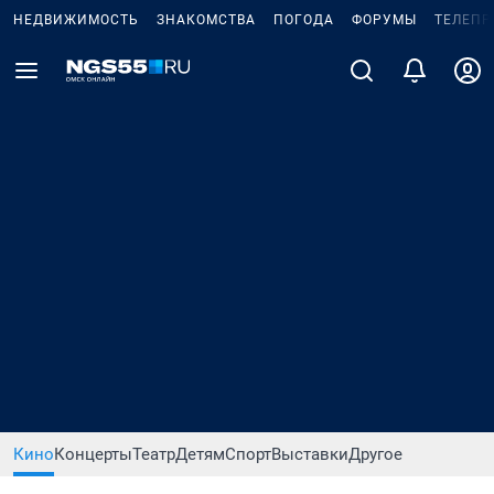
НЕДВИЖИМОСТЬ
ЗНАКОМСТВА
ПОГОДА
ФОРУМЫ
ТЕЛЕПР
Кино
Концерты
Театр
Детям
Спорт
Выставки
Другое