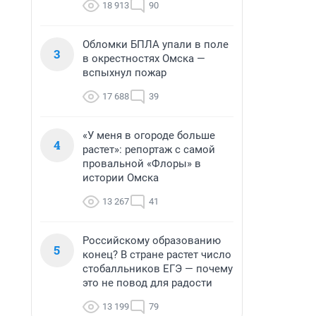
18 913
90
Обломки БПЛА упали в поле
3
в окрестностях Омска —
вспыхнул пожар
17 688
39
«У меня в огороде больше
4
растет»: репортаж с самой
провальной «Флоры» в
истории Омска
13 267
41
Российскому образованию
5
конец? В стране растет число
стобалльников ЕГЭ — почему
это не повод для радости
13 199
79