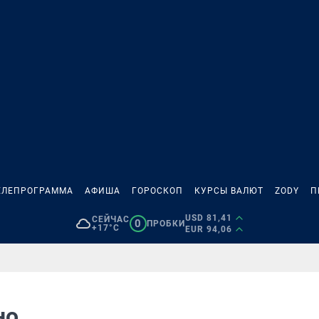
ЕЛЕПРОГРАММА
АФИША
ГОРОСКОП
КУРСЫ ВАЛЮТ
ZODY
П
USD 81,41
СЕЙЧАС
0
ПРОБКИ
+17°C
EUR 94,06
но