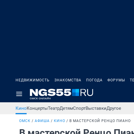
НЕДВИЖИМОСТЬ
ЗНАКОМСТВА
ПОГОДА
ФОРУМЫ
Т
Кино
Концерты
Театр
Детям
Спорт
Выставки
Другое
ОМСК
АФИША
КИНО
В МАСТЕРСКОЙ РЕНЦО ПИАНО
В мастерской Ренцо Пиа