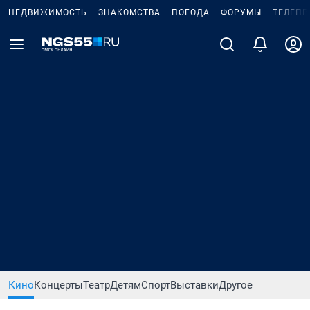
НЕДВИЖИМОСТЬ
ЗНАКОМСТВА
ПОГОДА
ФОРУМЫ
ТЕЛЕПР
Кино
Концерты
Театр
Детям
Спорт
Выставки
Другое