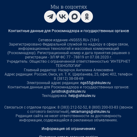
Мы в соцсетях
Контактные данные для Роскомнадзора и государственных органов
Сетевое издание «NGS55.RU» (18+)
Зарегистрировано Федеральной службой по надзору в сфере связи,
информационных технологий и массовых коммуникаций
(Роскомнадзор). Регистрационный номер и дата принятия решения о
регистрации - ЭЛ № ФС 77 - 78819 от 07.08.2020 г.
Учредитель: Общество с ограниченной ответственностью "ИНТЕРНЕТ
ТЕХНОЛОГИИ"
Главный редактор: Назарчук Ангелина Алексеевна
Адрес редакции: Россия, Омск, ул. Т. К. Щербанева, 25, офис 402, телефон
8 (3812) 38-08-69
Электронный адрес редакции:
ngs55@shkulev.ru
Контактные данные для Роскомнадзора и государственных органов:
juristnsk@shkulev.ru
Техподдержка:
help@shkulev.ru
Связаться с отделом продаж: 8 (383) 212-52-52, 8 (800) 200-03-83 (звонок
с сотового бесплатный),
reklamangs@shkulev.ru
Редакция сайта не несет ответственности за достоверность
информации, содержащейся в рекламных объявлениях.
Информация об ограничениях