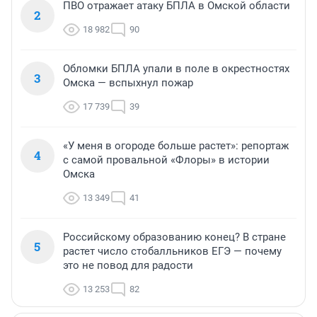
ПВО отражает атаку БПЛА в Омской области
2
18 982
90
Обломки БПЛА упали в поле в окрестностях
3
Омска — вспыхнул пожар
17 739
39
«У меня в огороде больше растет»: репортаж
4
с самой провальной «Флоры» в истории
Омска
13 349
41
Российскому образованию конец? В стране
5
растет число стобалльников ЕГЭ — почему
это не повод для радости
13 253
82