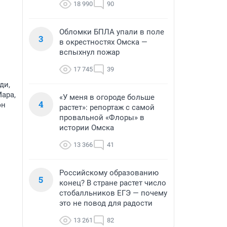
18 990
90
Обломки БПЛА упали в поле
3
в окрестностях Омска —
вспыхнул пожар
17 745
39
ди,
Мара,
«У меня в огороде больше
4
эн
растет»: репортаж с самой
провальной «Флоры» в
истории Омска
13 366
41
Российскому образованию
5
конец? В стране растет число
стобалльников ЕГЭ — почему
это не повод для радости
13 261
82