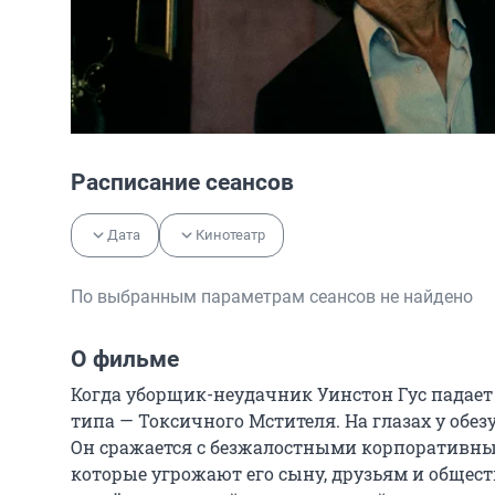
Расписание сеансов
Дата
Кинотеатр
По выбранным параметрам сеансов не найдено
О фильме
Когда уборщик-неудачник Уинстон Гус падает 
типа — Токсичного Мстителя. На глазах у обез
Он сражается с безжалостными корпоративн
которые угрожают его сыну, друзьям и обществ