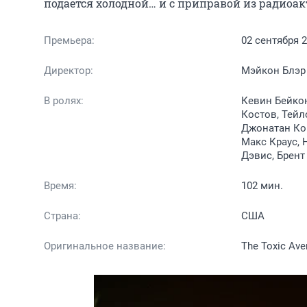
подаётся холодной… и с приправой из радиоа
Премьера:
02 сентября 
Директор:
Мэйкон Блэр
В ролях:
Кевин Бейкон
Костов, Тейл
Джонатан Кой
Макс Краус, 
Дэвис, Брент
Время:
102 мин.
Страна:
США
Оригинальное название:
The Toxic Ave