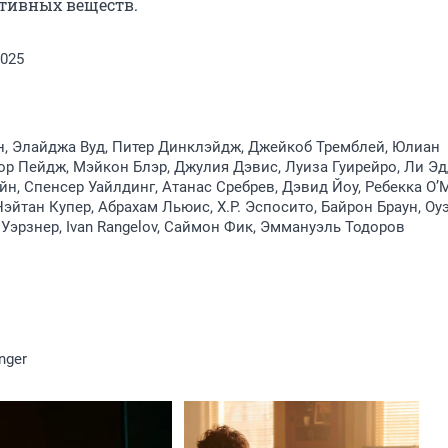
ктивных веществ.
2025
, Элайджа Вуд, Питер Динклэйдж, Джейкоб Тремблей, Юлиан
ор Пейдж, Мэйкон Блэр, Джулия Дэвис, Луиза Гуирейро, Ли Эд
н, Спенсер Уайлдинг, Атанас Сребрев, Дэвид Йоу, Ребекка О’
Нэйтан Купер, Абрахам Льюис, Х.Р. Эспосито, Байрон Браун, Оу
 Уэрзнер, Ivan Rangelov, Саймон Фик, Эммануэль Тодоров
nger