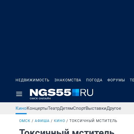
НЕДВИЖИМОСТЬ
ЗНАКОМСТВА
ПОГОДА
ФОРУМЫ
Т
Кино
Концерты
Театр
Детям
Спорт
Выставки
Другое
ОМСК
АФИША
КИНО
ТОКСИЧНЫЙ МСТИТЕЛЬ
Токсичный мститель