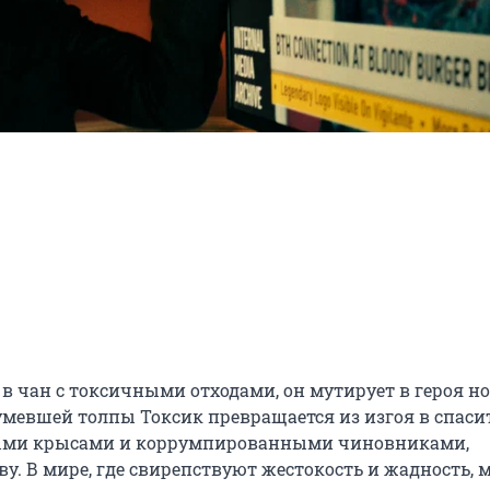
в чан с токсичными отходами, он мутирует в героя но
умевшей толпы Токсик превращается из изгоя в спасит
ыми крысами и коррумпированными чиновниками, 
у. В мире, где свирепствуют жестокость и жадность, м