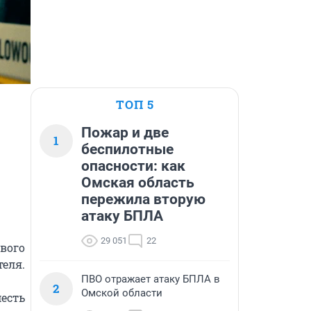
ТОП 5
Пожар и две
1
беспилотные
опасности: как
Омская область
пережила вторую
атаку БПЛА
29 051
22
вого 
еля. 
ПВО отражает атаку БПЛА в
2
Омской области
есть 