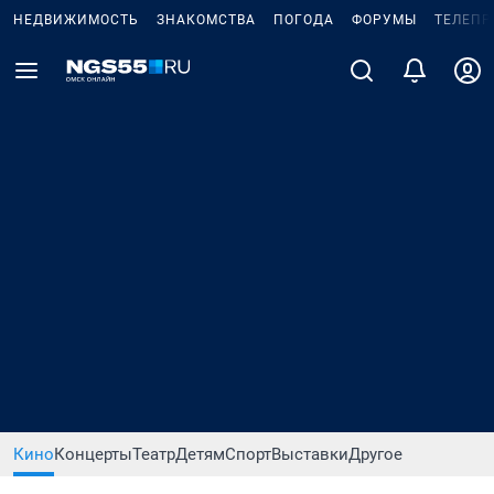
НЕДВИЖИМОСТЬ
ЗНАКОМСТВА
ПОГОДА
ФОРУМЫ
ТЕЛЕПР
Кино
Концерты
Театр
Детям
Спорт
Выставки
Другое