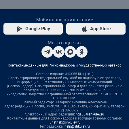
Мобильное приложение
Google Play
App Store
Мы в соцсетях
Контактные данные для Роскомнадзора и государственных органов
Сетевое издание «NGS55.RU» (18+)
Зарегистрировано Федеральной службой по надзору в сфере связи,
информационных технологий и массовых коммуникаций
(Роскомнадзор). Регистрационный номер и дата принятия решения о
регистрации - ЭЛ № ФС 77 - 78819 от 07.08.2020 г.
Учредитель: Общество с ограниченной ответственностью "ИНТЕРНЕТ
ТЕХНОЛОГИИ"
Главный редактор: Назарчук Ангелина Алексеевна
Адрес редакции: Россия, Омск, ул. Т. К. Щербанева, 25, офис 402, телефон
8 (3812) 38-08-69
Электронный адрес редакции:
ngs55@shkulev.ru
Контактные данные для Роскомнадзора и государственных органов:
juristnsk@shkulev.ru
Техподдержка:
help@shkulev.ru