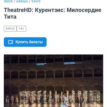
ОМСК
АФИША
КИНО
TheatreHD: Курентзис: Милосердие
Тита
КИНО
18+
Купить билеты