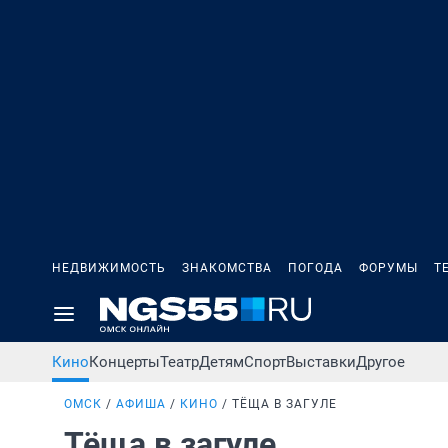
НЕДВИЖИМОСТЬ
ЗНАКОМСТВА
ПОГОДА
ФОРУМЫ
Т
Кино
Концерты
Театр
Детям
Спорт
Выставки
Другое
ОМСК
АФИША
КИНО
ТЁЩА В ЗАГУЛЕ
Тёща в загуле