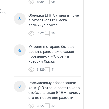
18 964
90
,
ола
Обломки БПЛА упали в поле
3
в окрестностях Омска —
вспыхнул пожар
17 721
39
«У меня в огороде больше
4
растет»: репортаж с самой
провальной «Флоры» в
истории Омска
13 329
41
Российскому образованию
5
конец? В стране растет число
стобалльников ЕГЭ — почему
это не повод для радости
13 227
82