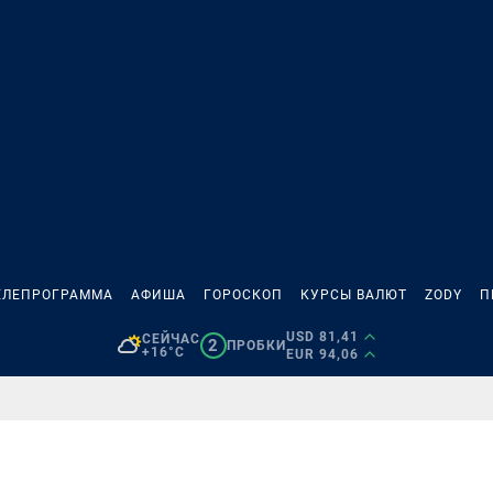
ЕЛЕПРОГРАММА
АФИША
ГОРОСКОП
КУРСЫ ВАЛЮТ
ZODY
П
USD 81,41
СЕЙЧАС
2
ПРОБКИ
+16°C
EUR 94,06