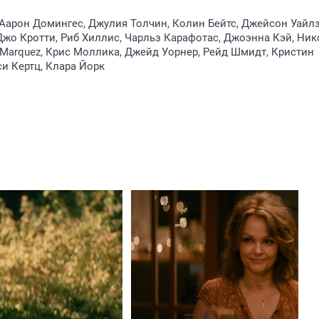
Аарон Домингес, Джулия Толчин, Колин Бейтс, Джейсон Уайлз
жо Кротти, Риб Хиллис, Чарльз Карафотас, Джоэнна Кэй, Ник
 Marquez, Крис Моллика, Джейд Уорнер, Рейд Шмидт, Кристин
си Кертц, Клара Йорк