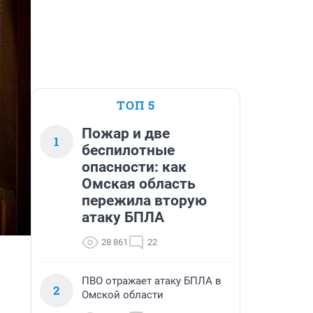
ТОП 5
Пожар и две
1
беспилотные
опасности: как
Омская область
пережила вторую
атаку БПЛА
28 861
22
ПВО отражает атаку БПЛА в
2
Омской области