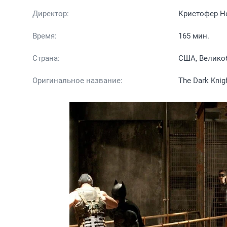
Директор:
Кристофер Н
Время:
165 мин.
Страна:
США, Велико
Оригинальное название:
The Dark Knig