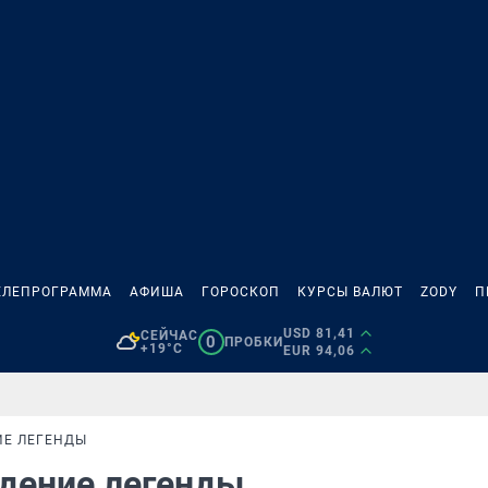
ЕЛЕПРОГРАММА
АФИША
ГОРОСКОП
КУРСЫ ВАЛЮТ
ZODY
П
USD 81,41
СЕЙЧАС
0
ПРОБКИ
+19°C
EUR 94,06
ИЕ ЛЕГЕНДЫ
дение легенды