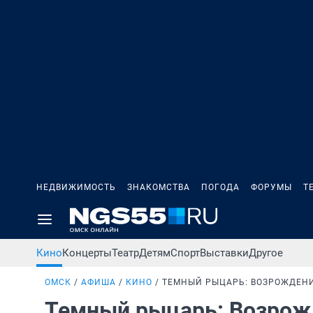
НЕДВИЖИМОСТЬ
ЗНАКОМСТВА
ПОГОДА
ФОРУМЫ
Т
Кино
Концерты
Театр
Детям
Спорт
Выставки
Другое
ОМСК
АФИША
КИНО
ТЕМНЫЙ РЫЦАРЬ: ВОЗРОЖДЕН
Темный рыцарь: Возрож