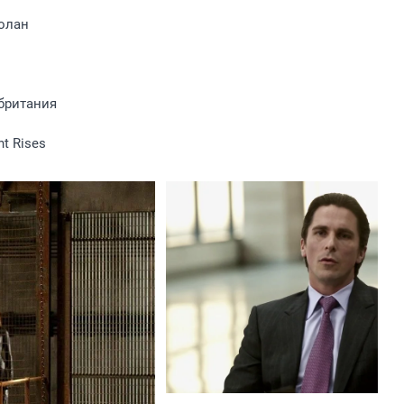
олан
британия
ht Rises