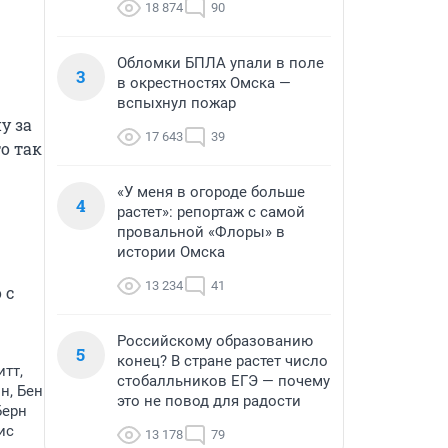
18 874
90
Обломки БПЛА упали в поле
3
в окрестностях Омска —
вспыхнул пожар
 за 
17 643
39
 так 
«У меня в огороде больше
4
растет»: репортаж с самой
провальной «Флоры» в
истории Омска
13 234
41
с 
Российскому образованию
5
конец? В стране растет число
итт,
стобалльников ЕГЭ — почему
н, Бен
это не повод для радости
Берн
ис
13 178
79