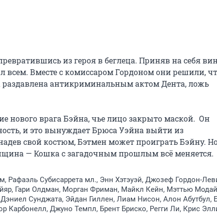
превратившись из героя в беглеца. Приняв на себя вину
л всем. Вместе с комиссаром Гордоном они решили, что
ла раздавлена антикриминальным актом Дента, ложь 
е нового врага Бэйна, чье лицо закрыто маской.  Он 
ость, и это вынуждает Брюса Уэйна выйти из 
дев свой костюм, Бэтмен может проиграть Бэйну. Но 
нщина — Кошка с загадочным прошлым всё меняется.
м, Рафаэль Субисаррета мл., Энн Хэтэуэй, Джозеф Гордон-Лев
яр, Гари Олдман, Морган Фриман, Майкл Кейн, Мэттью Модай
Дэниел Сунджата, Эйдан Гиллен, Лиам Нисон, Алон Абутбул, 
ор Карбонелл, Джуно Темпл, Брент Бриско, Регги Ли, Крис Элл