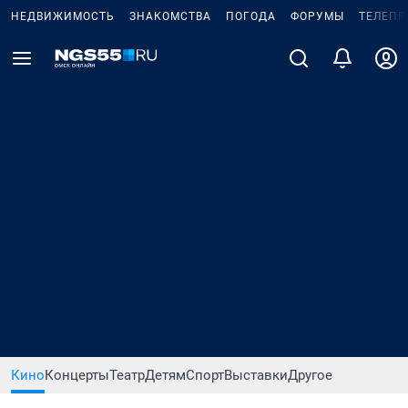
НЕДВИЖИМОСТЬ
ЗНАКОМСТВА
ПОГОДА
ФОРУМЫ
ТЕЛЕПР
Кино
Концерты
Театр
Детям
Спорт
Выставки
Другое