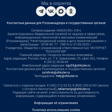
Мы в соцсетях
Контактные данные для Роскомнадзора и государственных органов
Сетевое издание «NGS55.RU» (18+)
Зарегистрировано Федеральной службой по надзору в сфере связи,
информационных технологий и массовых коммуникаций
(Роскомнадзор). Регистрационный номер и дата принятия решения о
регистрации - ЭЛ № ФС 77 - 78819 от 07.08.2020 г.
Учредитель: Общество с ограниченной ответственностью "ИНТЕРНЕТ
ТЕХНОЛОГИИ"
Главный редактор: Назарчук Ангелина Алексеевна
Адрес редакции: Россия, Омск, ул. Т. К. Щербанева, 25, офис 402, телефон
8 (3812) 38-08-69
Электронный адрес редакции:
ngs55@shkulev.ru
Контактные данные для Роскомнадзора и государственных органов:
juristnsk@shkulev.ru
Техподдержка:
help@shkulev.ru
Связаться с отделом продаж: 8 (383) 212-52-52, 8 (800) 200-03-83 (звонок
с сотового бесплатный),
reklamangs@shkulev.ru
Редакция сайта не несет ответственности за достоверность
информации, содержащейся в рекламных объявлениях.
Информация об ограничениях
Политика использования cookies