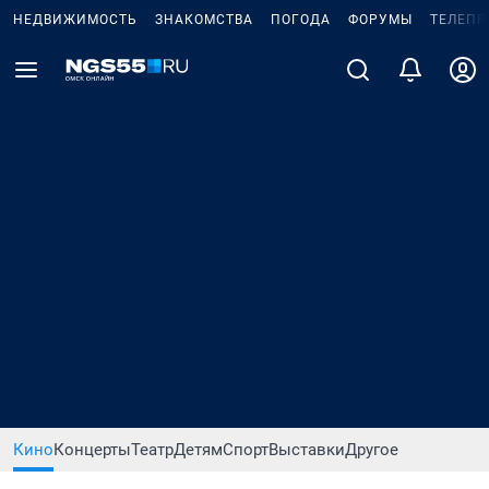
НЕДВИЖИМОСТЬ
ЗНАКОМСТВА
ПОГОДА
ФОРУМЫ
ТЕЛЕПР
Кино
Концерты
Театр
Детям
Спорт
Выставки
Другое