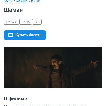
ОМСК
АФИША
КИНО
Шаман
УЖАСЫ
КИНО
18+
Купить билеты
О фильме