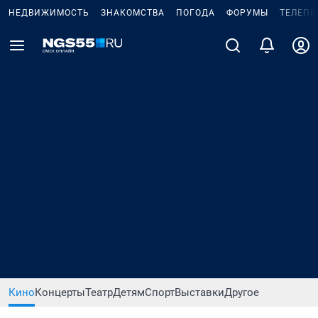
НЕДВИЖИМОСТЬ
ЗНАКОМСТВА
ПОГОДА
ФОРУМЫ
ТЕЛЕПР
Кино
Концерты
Театр
Детям
Спорт
Выставки
Другое