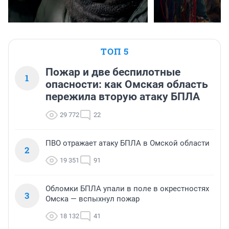
ТОП 5
Пожар и две беспилотные
1
опасности: как Омская область
пережила вторую атаку БПЛА
29 772
22
ПВО отражает атаку БПЛА в Омской области
2
19 351
91
Обломки БПЛА упали в поле в окрестностях
3
Омска — вспыхнул пожар
18 132
41