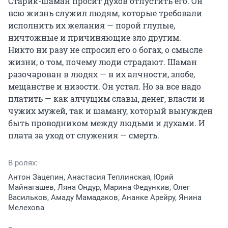
Старик-шаман просит духов отпустить его. Он 
всю жизнь служил людям, которые требовали 
исполнить их желания — порой глупые, 
ничтожные и причиняющие зло другим.

Никто ни разу не спросил его о богах, о смысле 
жизни, о том, почему люди страдают. Шаман 
разочарован в людях — в их алчности, злобе, 
мещанстве и низости. Он устал. Но за все надо 
платить — как алчущим славы, денег, власти и 
чужих мужей, так и шаману, который вынужден 
быть проводником между людьми и духами. И 
плата за уход от служения — смерть.
В ролях:
Антон Зацепин, Анастасия Теплинская, Юрий
Майнагашев, Ляна Ондур, Марина Федункив, Олег
Васильков, Амаду Мамадаков, Ананке Арейру, Янина
Мелехова