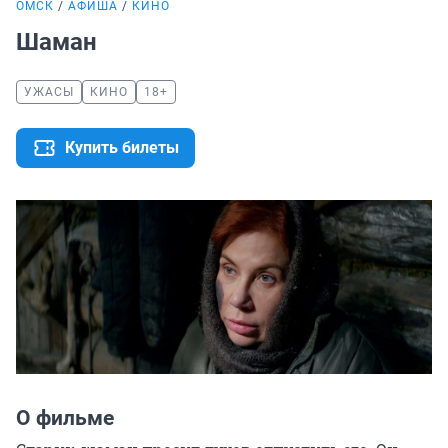
ОМСК
АФИША
КИНО
Шаман
УЖАСЫ
КИНО
18+
Купить билеты
О фильме