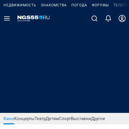
НЕДВИЖИМОСТЬ
ЗНАКОМСТВА
ПОГОДА
ФОРУМЫ
ТЕЛЕПР
Кино
Концерты
Театр
Детям
Спорт
Выставки
Другое