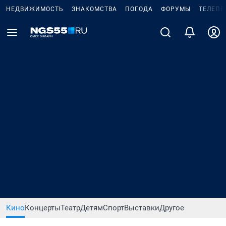
НЕДВИЖИМОСТЬ
ЗНАКОМСТВА
ПОГОДА
ФОРУМЫ
ТЕЛЕПР
Кино
Концерты
Театр
Детям
Спорт
Выставки
Другое