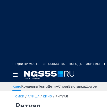
НЕДВИЖИМОСТЬ
ЗНАКОМСТВА
ПОГОДА
ФОРУМЫ
Т
Кино
Концерты
Театр
Детям
Спорт
Выставки
Другое
ОМСК
АФИША
КИНО
РИТУАЛ
Ритуал