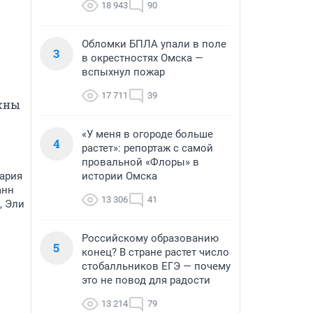
18 943
90
Обломки БПЛА упали в поле
3
в окрестностях Омска —
вспыхнул пожар
17 711
39
жны 
«У меня в огороде больше
4
растет»: репортаж с самой
провальной «Флоры» в
Мария
истории Омска
анн
13 306
41
, Эли
Российскому образованию
5
конец? В стране растет число
стобалльников ЕГЭ — почему
это не повод для радости
13 214
79