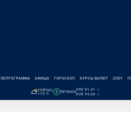
ЕЛЕПРОГРАММА
АФИША
ГОРОСКОП
КУРСЫ ВАЛЮТ
ZODY
П
USD 81,41
СЕЙЧАС
3
ПРОБКИ
+16°C
EUR 94,06