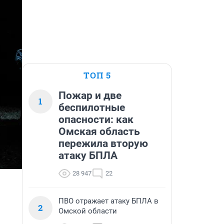
ТОП 5
Пожар и две
1
беспилотные
опасности: как
Омская область
пережила вторую
атаку БПЛА
28 947
22
ПВО отражает атаку БПЛА в
2
Омской области