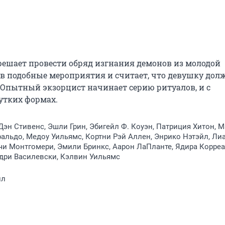
 решает провести обряд изгнания демонов из молодой 
в подобные мероприятия и считает, что девушку дол
Опытный экзорцист начинает серию ритуалов, и с 
утких формах.
Дэн Стивенс, Эшли Грин, Эбигейл Ф. Коуэн, Патриция Хитон, 
льдо, Медоу Уильямс, Кортни Рэй Аллен, Энрико Нэтэйл, Ли
чи Монтгомери, Эмили Бринкс, Аарон ЛаПланте, Ядира Корреа
дри Василевски, Кэлвин Уильямс
лл