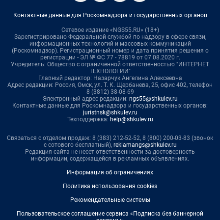
Контактные данные для Роскомнадзора и государственных органов
Сетевое издание «NGS55.RU» (18+)
Зарегистрировано Федеральной службой по надзору в сфере связи,
информационных технологий и массовых коммуникаций
(Роскомнадзор). Регистрационный номер и дата принятия решения о
регистрации - ЭЛ № ФС 77 - 78819 от 07.08.2020 г.
Учредитель: Общество с ограниченной ответственностью "ИНТЕРНЕТ
ТЕХНОЛОГИИ"
Главный редактор: Назарчук Ангелина Алексеевна
Адрес редакции: Россия, Омск, ул. Т. К. Щербанева, 25, офис 402, телефон
8 (3812) 38-08-69
Электронный адрес редакции:
ngs55@shkulev.ru
Контактные данные для Роскомнадзора и государственных органов:
juristnsk@shkulev.ru
Техподдержка:
help@shkulev.ru
Связаться с отделом продаж: 8 (383) 212-52-52, 8 (800) 200-03-83 (звонок
с сотового бесплатный),
reklamangs@shkulev.ru
Редакция сайта не несет ответственности за достоверность
информации, содержащейся в рекламных объявлениях.
Информация об ограничениях
Политика использования cookies
Рекомендательные системы
Пользовательское соглашение сервиса «Подписка без баннерной