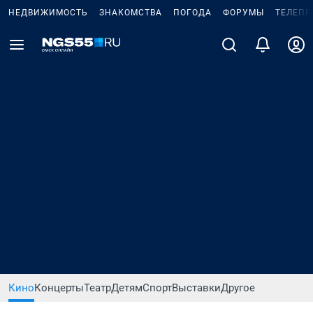
НЕДВИЖИМОСТЬ
ЗНАКОМСТВА
ПОГОДА
ФОРУМЫ
ТЕЛЕПР
Кино
Концерты
Театр
Детям
Спорт
Выставки
Другое