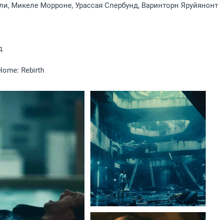
и, Микеле Морроне, Урассая Спербунд, Варинторн Яруйянонт
д
ome: Rebirth