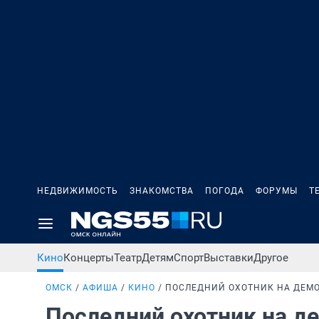
НЕДВИЖИМОСТЬ
ЗНАКОМСТВА
ПОГОДА
ФОРУМЫ
Т
Кино
Концерты
Театр
Детям
Спорт
Выставки
Другое
ОМСК
АФИША
КИНО
ПОСЛЕДНИЙ ОХОТНИК НА ДЕМ
Последний охотник на д