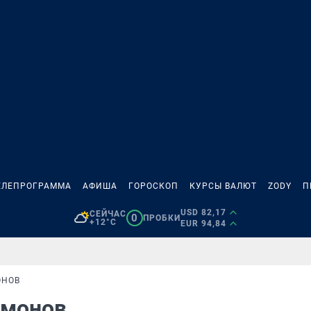
ЕЛЕПРОГРАММА
АФИША
ГОРОСКОП
КУРСЫ ВАЛЮТ
ZODY
П
USD 82,17
СЕЙЧАС
0
ПРОБКИ
+12°C
EUR 94,84
ОНОВ
емонов