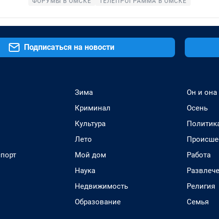
ФОРУМЫ В ОМСКЕ
ТЕЛЕПРОГРАММА В ОМСКЕ
Подписаться на новости
Зима
Он и она
Криминал
Осень
Культура
Политик
Лето
Происше
спорт
Мой дом
Работа
Наука
Развлеч
Недвижимость
Религия
Образование
Семья