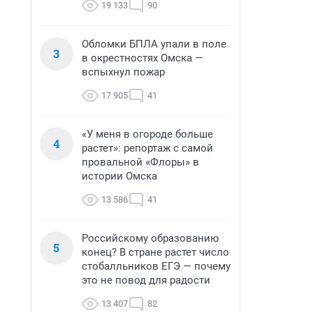
19 133
90
Обломки БПЛА упали в поле
3
в окрестностях Омска —
вспыхнул пожар
17 905
41
«У меня в огороде больше
4
растет»: репортаж с самой
провальной «Флоры» в
истории Омска
13 586
41
Российскому образованию
5
конец? В стране растет число
стобалльников ЕГЭ — почему
это не повод для радости
13 407
82