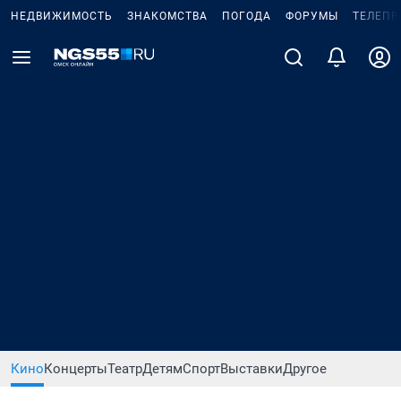
НЕДВИЖИМОСТЬ
ЗНАКОМСТВА
ПОГОДА
ФОРУМЫ
ТЕЛЕПР
Кино
Концерты
Театр
Детям
Спорт
Выставки
Другое