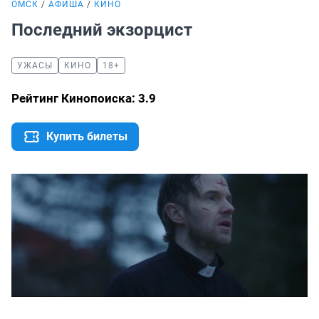
ОМСК
АФИША
КИНО
Последний экзорцист
УЖАСЫ
КИНО
18+
Рейтинг Кинопоиска: 3.9
Купить билеты