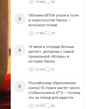
19 086
90
Обломки БПЛА упали в поле
3
в окрестностях Омска —
вспыхнул пожар
17 862
39
«У меня в огороде больше
4
растет»: репортаж с самой
провальной «Флоры» в
истории Омска
13 534
41
Российскому образованию
5
конец? В стране растет число
стобалльников ЕГЭ — почему
это не повод для радости
13 372
82