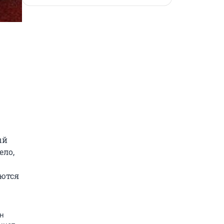
й 
ло, 
ются 
н