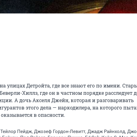
а улицах Детройта, где все знают его по имени. Стары
еверли-Хиллз, где он в частном порядке расследует де
ции. А дочь Акселя Джейн, которая и разговаривать 
игурантов этого дела — наркодилера, на которого пыта
 оказывается в опасности.
 Тейлор Пейдж, Джозеф Гордон-Левитт, Джадж Райнхолд, Джо