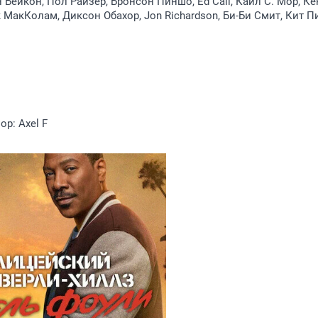
 Бейкон, Пол Райзер, Бронсон Пиншо, Ed Cali, Кайл С. Мор, Ке
к МакКолам, Диксон Обахор, Jon Richardson, Би-Би Смит, Кит П
Cop: Axel F