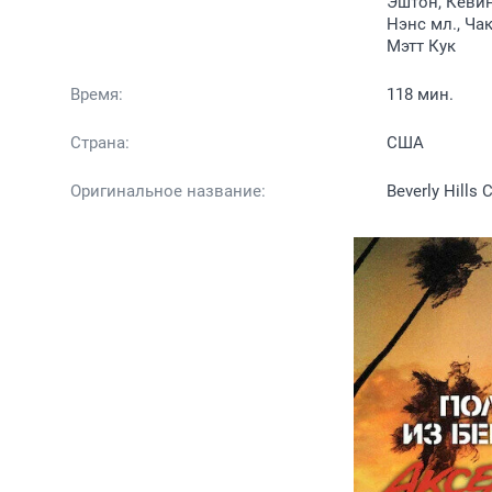
Эштон, Кевин
Нэнс мл., Ча
Мэтт Кук
Время:
118 мин.
Страна:
США
Оригинальное название:
Beverly Hills 