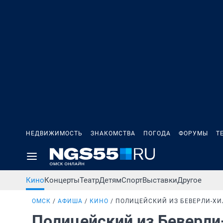
НЕДВИЖИМОСТЬ
ЗНАКОМСТВА
ПОГОДА
ФОРУМЫ
Т
Кино
Концерты
Театр
Детям
Спорт
Выставки
Другое
ОМСК
АФИША
КИНО
ПОЛИЦЕЙСКИЙ ИЗ БЕВЕРЛИ-ХИ
Полицейский из Беверли