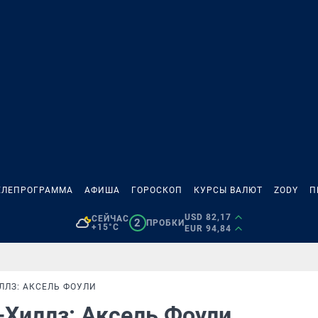
ЕЛЕПРОГРАММА
АФИША
ГОРОСКОП
КУРСЫ ВАЛЮТ
ZODY
П
USD 82,17
СЕЙЧАС
2
ПРОБКИ
+15°C
EUR 94,84
ЛЛЗ: АКСЕЛЬ ФОУЛИ
-Хиллз: Аксель Фоули