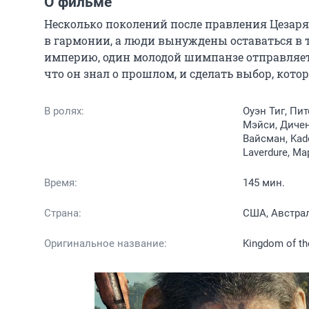
О фильме
Несколько поколений после правления Цеза
в гармонии, а люди вынуждены оставаться в т
империю, один молодой шимпанзе отправляется
что он знал о прошлом, и сделать выбор, кото
В ролях:
Оуэн Тиг, Пи
Мэйси, Дичен
Вайсман, Kade
Laverdure, М
Время:
145 мин.
Страна:
США, Австра
Оригинальное название:
Kingdom of th