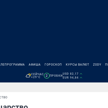
ЕЛЕПРОГРАММА
АФИША
ГОРОСКОП
КУРСЫ ВАЛЮТ
ZODY
П
USD 82,17
СЕЙЧАС
2
ПРОБКИ
+29°C
EUR 94,84
СТВО
 царство