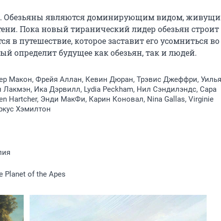
ря. Обезьяны являются доминирующим видом, живущи
ени. Пока новый тиранический лидер обезьян строит 
 в путешествие, которое заставит его усомниться во в
рый определит будущее как обезьян, так и людей.
тер Макон, Фрейя Аллан, Кевин Дюран, Трэвис Джеффри, Уилья
 Лакмэн, Ика Дэрвилл, Lydia Peckham, Нил Сэндилэндс, Сара
n Hartcher, Энди МакФи, Карин Коновал, Nina Gallas, Virginie
аркус Хэмилтон
лия
e Planet of the Apes