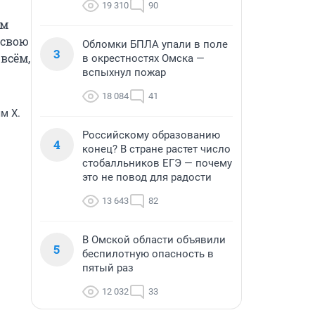
19 310
90
м 
свою 
Обломки БПЛА упали в поле
3
сём, 
в окрестностях Омска —
вспыхнул пожар
18 084
41
м Х.
Российскому образованию
4
конец? В стране растет число
стобалльников ЕГЭ — почему
это не повод для радости
13 643
82
В Омской области объявили
5
беспилотную опасность в
пятый раз
12 032
33