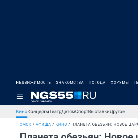
НЕДВИЖИМОСТЬ
ЗНАКОМСТВА
ПОГОДА
ФОРУМЫ
Т
Кино
Концерты
Театр
Детям
Спорт
Выставки
Другое
ОМСК
АФИША
КИНО
ПЛАНЕТА ОБЕЗЬЯН: НОВОЕ ЦАР
Планета обезьян: Новое