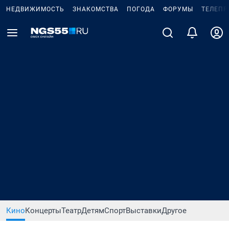
НЕДВИЖИМОСТЬ
ЗНАКОМСТВА
ПОГОДА
ФОРУМЫ
ТЕЛЕПР
Кино
Концерты
Театр
Детям
Спорт
Выставки
Другое