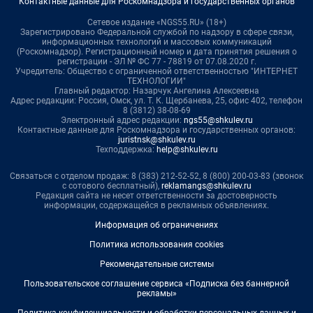
Контактные данные для Роскомнадзора и государственных органов
Сетевое издание «NGS55.RU» (18+)
Зарегистрировано Федеральной службой по надзору в сфере связи,
информационных технологий и массовых коммуникаций
(Роскомнадзор). Регистрационный номер и дата принятия решения о
регистрации - ЭЛ № ФС 77 - 78819 от 07.08.2020 г.
Учредитель: Общество с ограниченной ответственностью "ИНТЕРНЕТ
ТЕХНОЛОГИИ"
Главный редактор: Назарчук Ангелина Алексеевна
Адрес редакции: Россия, Омск, ул. Т. К. Щербанева, 25, офис 402, телефон
8 (3812) 38-08-69
Электронный адрес редакции:
ngs55@shkulev.ru
Контактные данные для Роскомнадзора и государственных органов:
juristnsk@shkulev.ru
Техподдержка:
help@shkulev.ru
Связаться с отделом продаж: 8 (383) 212-52-52, 8 (800) 200-03-83 (звонок
с сотового бесплатный),
reklamangs@shkulev.ru
Редакция сайта не несет ответственности за достоверность
информации, содержащейся в рекламных объявлениях.
Информация об ограничениях
Политика использования cookies
Рекомендательные системы
Пользовательское соглашение сервиса «Подписка без баннерной
рекламы»