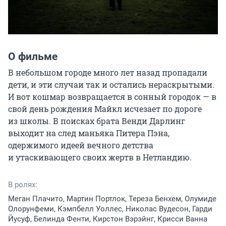
О фильме
В небольшом городе много лет назад пропадали 
дети, и эти случаи так и остались нераскрытыми. 
И вот кошмар возвращается в сонный городок — в 
свой день рождения Майкл исчезает по дороге 
из школы. В поисках брата Венди Дарлинг 
выходит на след маньяка Питера Пэна, 
одержимого идеей вечного детства 
и утаскивающего своих жертв в Нетландию.
В ролях:
Меган Плачито, Мартин Портлок, Тереза Бенхем, Олумиде
Олорунфеми, Кэмпбелл Уоллес, Николас Вудесон, Гарди
Йусуф, Белинда Фенти, Кирстон Вэрэйнг, Крисси Ванна