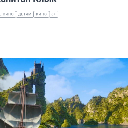
Е КИНО
ДЕТЯМ
КИНО
6+