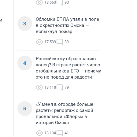
18 663
90
 
 
Обломки БПЛА упали в поле
3
в окрестностях Омска —
вспыхнул пожар
17 539
39
Российскому образованию
4
конец? В стране растет число
стобалльников ЕГЭ — почему
это не повод для радости
13 118
79
«У меня в огороде больше
5
растет»: репортаж с самой
провальной «Флоры» в
истории Омска
13 104
41