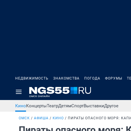
НЕДВИЖИМОСТЬ
ЗНАКОМСТВА
ПОГОДА
ФОРУМЫ
Т
Кино
Концерты
Театр
Детям
Спорт
Выставки
Другое
ОМСК
АФИША
КИНО
ПИРАТЫ ОПАСНОГО МОРЯ: КАП
Пираты опасного моря: 