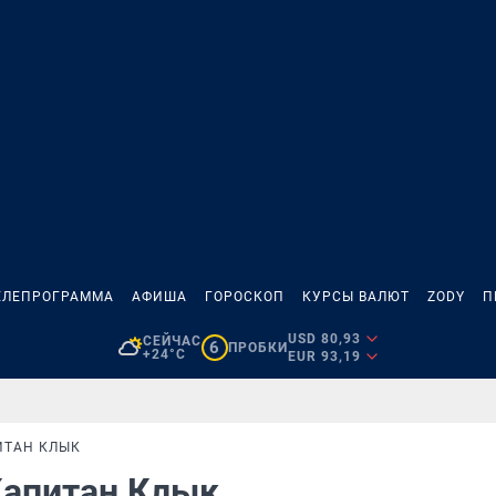
ЕЛЕПРОГРАММА
АФИША
ГОРОСКОП
КУРСЫ ВАЛЮТ
ZODY
П
USD 80,93
СЕЙЧАС
6
ПРОБКИ
+24°C
EUR 93,19
ИТАН КЛЫК
Капитан Клык