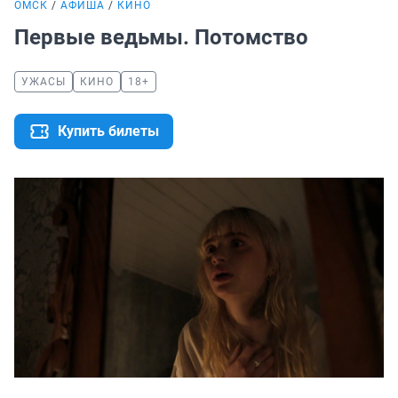
ОМСК
АФИША
КИНО
Первые ведьмы. Потомство
УЖАСЫ
КИНО
18+
Купить билеты