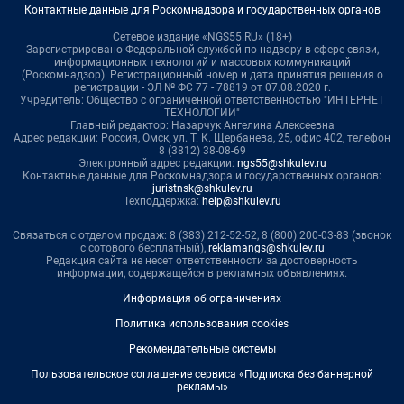
Контактные данные для Роскомнадзора и государственных органов
Сетевое издание «NGS55.RU» (18+)
Зарегистрировано Федеральной службой по надзору в сфере связи,
информационных технологий и массовых коммуникаций
(Роскомнадзор). Регистрационный номер и дата принятия решения о
регистрации - ЭЛ № ФС 77 - 78819 от 07.08.2020 г.
Учредитель: Общество с ограниченной ответственностью "ИНТЕРНЕТ
ТЕХНОЛОГИИ"
Главный редактор: Назарчук Ангелина Алексеевна
Адрес редакции: Россия, Омск, ул. Т. К. Щербанева, 25, офис 402, телефон
8 (3812) 38-08-69
Электронный адрес редакции:
ngs55@shkulev.ru
Контактные данные для Роскомнадзора и государственных органов:
juristnsk@shkulev.ru
Техподдержка:
help@shkulev.ru
Связаться с отделом продаж: 8 (383) 212-52-52, 8 (800) 200-03-83 (звонок
с сотового бесплатный),
reklamangs@shkulev.ru
Редакция сайта не несет ответственности за достоверность
информации, содержащейся в рекламных объявлениях.
Информация об ограничениях
Политика использования cookies
Рекомендательные системы
Пользовательское соглашение сервиса «Подписка без баннерной
рекламы»