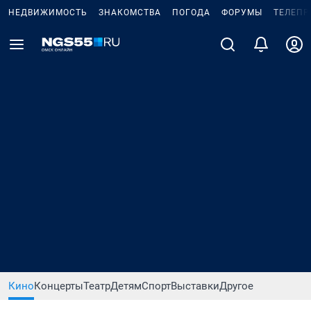
НЕДВИЖИМОСТЬ
ЗНАКОМСТВА
ПОГОДА
ФОРУМЫ
ТЕЛЕПР
Кино
Концерты
Театр
Детям
Спорт
Выставки
Другое