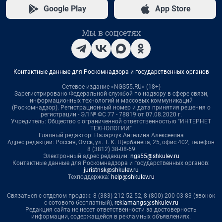
Google Play
App Store
Мы в соцсетях
Контактные данные для Роскомнадзора и государственных органов
Сетевое издание «NGS55.RU» (18+)
Зарегистрировано Федеральной службой по надзору в сфере связи,
информационных технологий и массовых коммуникаций
(Роскомнадзор). Регистрационный номер и дата принятия решения о
регистрации - ЭЛ № ФС 77 - 78819 от 07.08.2020 г.
Учредитель: Общество с ограниченной ответственностью "ИНТЕРНЕТ
ТЕХНОЛОГИИ"
Главный редактор: Назарчук Ангелина Алексеевна
Адрес редакции: Россия, Омск, ул. Т. К. Щербанева, 25, офис 402, телефон
8 (3812) 38-08-69
Электронный адрес редакции:
ngs55@shkulev.ru
Контактные данные для Роскомнадзора и государственных органов:
juristnsk@shkulev.ru
Техподдержка:
help@shkulev.ru
Связаться с отделом продаж: 8 (383) 212-52-52, 8 (800) 200-03-83 (звонок
с сотового бесплатный),
reklamangs@shkulev.ru
Редакция сайта не несет ответственности за достоверность
информации, содержащейся в рекламных объявлениях.