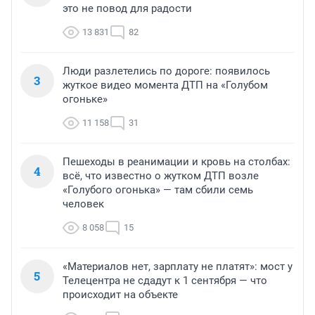
это не повод для радости
13 831
82
Люди разлетелись по дороге: появилось
3
жуткое видео момента ДТП на «Голубом
огоньке»
11 158
31
Пешеходы в реанимации и кровь на столбах:
4
всё, что известно о жутком ДТП возле
«Голубого огонька» — там сбили семь
человек
8 058
15
«Материалов нет, зарплату не платят»: мост у
5
Телецентра не сдадут к 1 сентября — что
происходит на объекте