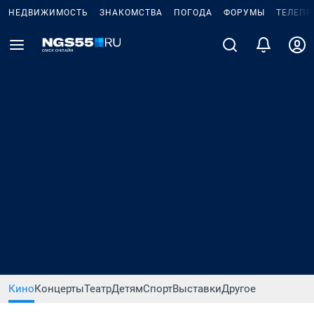
НЕДВИЖИМОСТЬ
ЗНАКОМСТВА
ПОГОДА
ФОРУМЫ
ТЕЛЕПР
Кино
Концерты
Театр
Детям
Спорт
Выставки
Другое