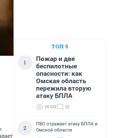
ТОП 5
Пожар и две
1
беспилотные
опасности: как
Омская область
пережила вторую
атаку БПЛА
29 233
22
ПВО отражает атаку БПЛА в
2
 
Омской области
дает 