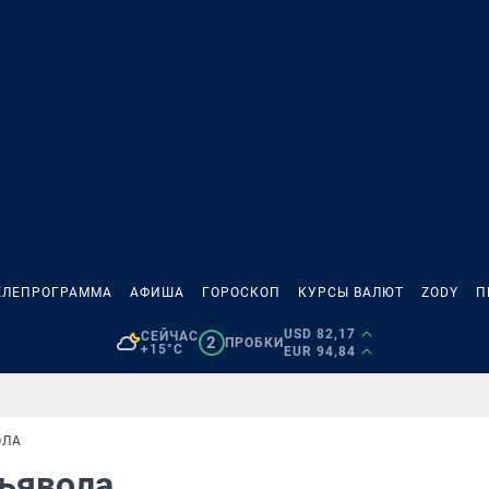
ЕЛЕПРОГРАММА
АФИША
ГОРОСКОП
КУРСЫ ВАЛЮТ
ZODY
П
USD 82,17
СЕЙЧАС
2
ПРОБКИ
+15°C
EUR 94,84
ОЛА
дьявола