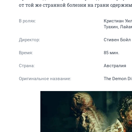
от той же странной болезни на грани одержимо
В ролях:
Кристиан Уил
Туахин, Лайа
Директор:
Стивен Бойл
Время:
85 мин.
Страна:
Австралия
Оригинальное название:
The Demon Di