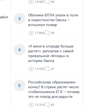
19 087
90
Обломки БПЛА упали в поле
Майкл
3
в окрестностях Омска —
вспыхнул пожар
17 864
39
«У меня в огороде больше
4
растет»: репортаж с самой
провальной «Флоры» в
истории Омска
13 535
41
Российскому образованию
5
конец? В стране растет число
стобалльников ЕГЭ — почему
это не повод для радости
13 374
82