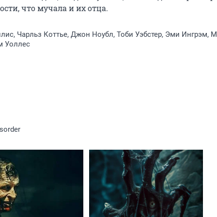
сти, что мучала и их отца.
лис, Чарльз Коттье, Джон Ноубл, Тоби Уэбстер, Эми Ингрэм, 
м Уоллес
sorder