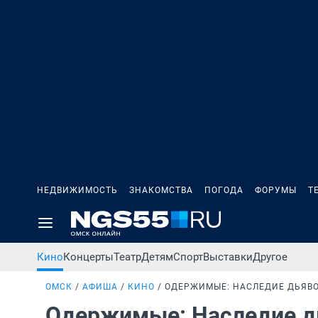
НЕДВИЖИМОСТЬ
ЗНАКОМСТВА
ПОГОДА
ФОРУМЫ
Т
Кино
Концерты
Театр
Детям
Спорт
Выставки
Другое
ОМСК
АФИША
КИНО
ОДЕРЖИМЫЕ: НАСЛЕДИЕ ДЬЯВ
Одержимые: Наследие 