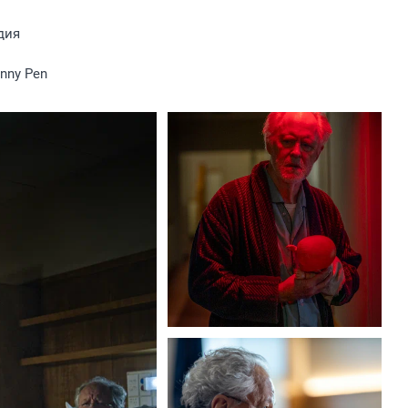
дия
enny Pen