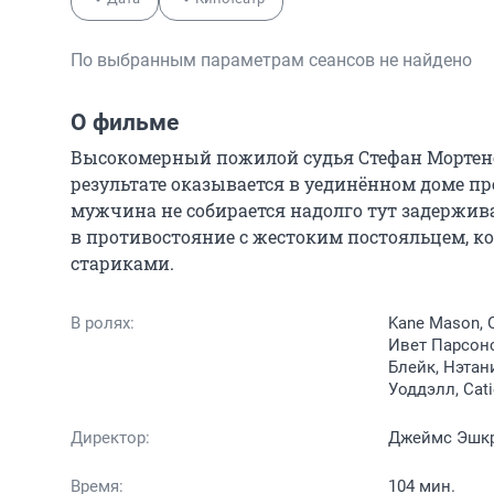
По выбранным параметрам сеансов не найдено
О фильме
Высокомерный пожилой судья Стефан Мортенсе
результате оказывается в уединённом доме пр
мужчина не собирается надолго тут задержива
в противостояние с жестоким постояльцем, к
стариками.
В ролях:
Kane Mason, 
Ивет Парсонс
Блейк, Нэтан
Уоддэлл, Cati
Директор:
Джеймс Эшк
Время:
104 мин.