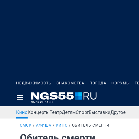
НЕДВИЖИМОСТЬ
ЗНАКОМСТВА
ПОГОДА
ФОРУМЫ
Т
Кино
Концерты
Театр
Детям
Спорт
Выставки
Другое
ОМСК
АФИША
КИНО
ОБИТЕЛЬ СМЕРТИ
Обитель смерти