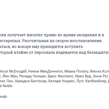
н получает инсульт прямо во время заседания и в 
естарелых. Рассчитывая на скорое восстановление, 
ться, но вскоре ему приходится вступить 
оторый втайне от персонала издевается над беззащит
Oscar McDougall, Никки МакДоннелл, Маака Похату, Фиона Кол
, Йен Мун, Ричард Чэпман, Брюс Филлипс, Ирен Вуд, Энни Рут
иэл Лис, Ариадна Балтазар, Хилари Норрис, Лутс Халбхюбнер,
e Noble
рофт