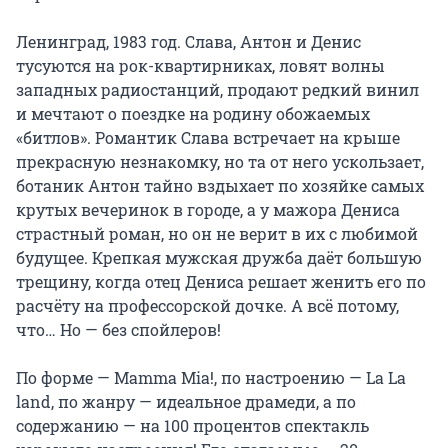
Ленинград, 1983 год. Слава, Антон и Денис 
тусуются на рок-квартирниках, ловят волны 
западных радиостанций, продают редкий винил 
и мечтают о поездке на родину обожаемых 
«битлов». Романтик Слава встречает на крыше 
прекрасную незнакомку, но та от него ускользает, 
ботаник Антон тайно вздыхает по хозяйке самых 
крутых вечеринок в городе, а у мажора Дениса 
страстный роман, но он не верит в их с любимой 
будущее. Крепкая мужская дружба даёт большую 
трещину, когда отец Дениса решает женить его по 
расчёту на профессорской дочке. А всё потому, 
что… Но — без спойлеров!

По форме — Mamma Mia!, по настроению — La La 
land, по жанру — идеальное драмеди, а по 
содержанию — на 100 процентов спектакль 