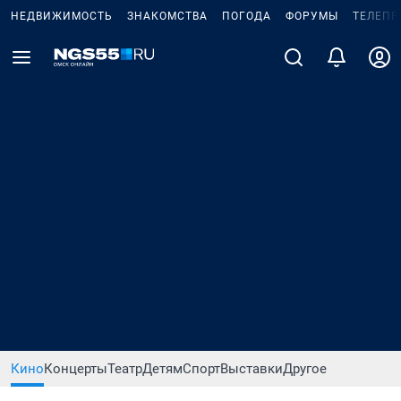
НЕДВИЖИМОСТЬ
ЗНАКОМСТВА
ПОГОДА
ФОРУМЫ
ТЕЛЕПР
Кино
Концерты
Театр
Детям
Спорт
Выставки
Другое