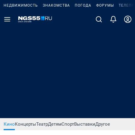
НЕДВИЖИМОСТЬ
ЗНАКОМСТВА
ПОГОДА
ФОРУМЫ
ТЕЛЕПР
Кино
Концерты
Театр
Детям
Спорт
Выставки
Другое