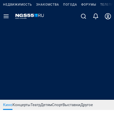
НЕДВИЖИМОСТЬ
ЗНАКОМСТВА
ПОГОДА
ФОРУМЫ
ТЕЛЕПР
Кино
Концерты
Театр
Детям
Спорт
Выставки
Другое