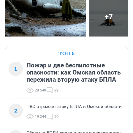
+7
ТОП 5
Пожар и две беспилотные
1
опасности: как Омская область
пережила вторую атаку БПЛА
29 540
22
ПВО отражает атаку БПЛА в Омской области
2
19 244
90
Обломки БПЛА упали в поле в окрестностях