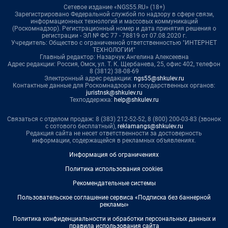
Сетевое издание «NGS55.RU» (18+)
Зарегистрировано Федеральной службой по надзору в сфере связи,
информационных технологий и массовых коммуникаций
(Роскомнадзор). Регистрационный номер и дата принятия решения о
регистрации - ЭЛ № ФС 77 - 78819 от 07.08.2020 г.
Учредитель: Общество с ограниченной ответственностью "ИНТЕРНЕТ
ТЕХНОЛОГИИ"
Главный редактор: Назарчук Ангелина Алексеевна
Адрес редакции: Россия, Омск, ул. Т. К. Щербанева, 25, офис 402, телефон
8 (3812) 38-08-69
Электронный адрес редакции:
ngs55@shkulev.ru
Контактные данные для Роскомнадзора и государственных органов:
juristnsk@shkulev.ru
Техподдержка:
help@shkulev.ru
Связаться с отделом продаж: 8 (383) 212-52-52, 8 (800) 200-03-83 (звонок
с сотового бесплатный),
reklamangs@shkulev.ru
Редакция сайта не несет ответственности за достоверность
информации, содержащейся в рекламных объявлениях.
Информация об ограничениях
Политика использования cookies
Рекомендательные системы
Пользовательское соглашение сервиса «Подписка без баннерной
рекламы»
Политика конфиденциальности и обработки персональных данных и
правила использования сайта