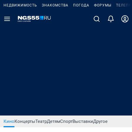
НЕДВИЖИМОСТЬ
ЗНАКОМСТВА
ПОГОДА
ФОРУМЫ
ТЕЛЕПР
Кино
Концерты
Театр
Детям
Спорт
Выставки
Другое