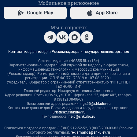
Мобильное приложение
Google Play
App Store
Мы в соцсетях
Контактные данные для Роскомнадзора и государственных органов
Сетевое издание «NGS55.RU» (18+)
Зарегистрировано Федеральной службой по надзору в сфере связи,
информационных технологий и массовых коммуникаций
(Роскомнадзор). Регистрационный номер и дата принятия решения о
регистрации - ЭЛ № ФС 77 - 78819 от 07.08.2020 г.
Учредитель: Общество с ограниченной ответственностью "ИНТЕРНЕТ
ТЕХНОЛОГИИ"
Главный редактор: Назарчук Ангелина Алексеевна
Адрес редакции: Россия, Омск, ул. Т. К. Щербанева, 25, офис 402, телефон
8 (3812) 38-08-69
Электронный адрес редакции:
ngs55@shkulev.ru
Контактные данные для Роскомнадзора и государственных органов:
juristnsk@shkulev.ru
Техподдержка:
help@shkulev.ru
Связаться с отделом продаж: 8 (383) 212-52-52, 8 (800) 200-03-83 (звонок
с сотового бесплатный),
reklamangs@shkulev.ru
Редакция сайта не несет ответственности за достоверность