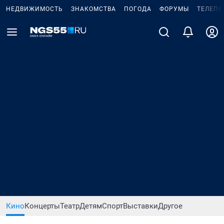
НЕДВИЖИМОСТЬ
ЗНАКОМСТВА
ПОГОДА
ФОРУМЫ
ТЕЛЕПР
Кино
Концерты
Театр
Детям
Спорт
Выставки
Другое