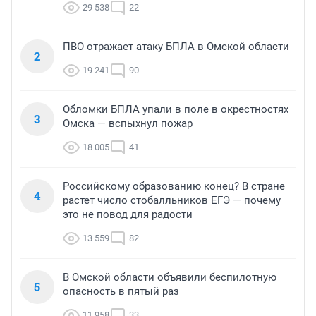
29 538
22
ПВО отражает атаку БПЛА в Омской области
2
19 241
90
Обломки БПЛА упали в поле в окрестностях
3
Омска — вспыхнул пожар
18 005
41
Российскому образованию конец? В стране
4
растет число стобалльников ЕГЭ — почему
это не повод для радости
13 559
82
В Омской области объявили беспилотную
5
опасность в пятый раз
11 958
33