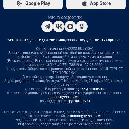
Google Play
App Store
Мы в соцсетях
Контактные данные для Роскомнадзора и государственных органов
Сетевое издание «NGS55.RU» (18+)
Зарегистрировано Федеральной службой по надзору в сфере связи,
информационных технологий и массовых коммуникаций
(Роскомнадзор). Регистрационный номер и дата принятия решения о
регистрации - ЭЛ № ФС 77 - 78819 от 07.08.2020 г.
Учредитель: Общество с ограниченной ответственностью "ИНТЕРНЕТ
ТЕХНОЛОГИИ"
Главный редактор: Назарчук Ангелина Алексеевна
Адрес редакции: Россия, Омск, ул. Т. К. Щербанева, 25, офис 402, телефон
8 (3812) 38-08-69
Электронный адрес редакции:
ngs55@shkulev.ru
Контактные данные для Роскомнадзора и государственных органов:
juristnsk@shkulev.ru
Техподдержка:
help@shkulev.ru
Связаться с отделом продаж: 8 (383) 212-52-52, 8 (800) 200-03-83 (звонок
с сотового бесплатный),
reklamangs@shkulev.ru
Редакция сайта не несет ответственности за достоверность
информации, содержащейся в рекламных объявлениях.