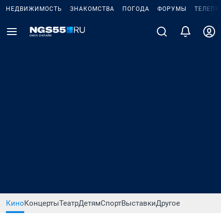
НЕДВИЖИМОСТЬ
ЗНАКОМСТВА
ПОГОДА
ФОРУМЫ
ТЕЛЕПР
Кино
Концерты
Театр
Детям
Спорт
Выставки
Другое