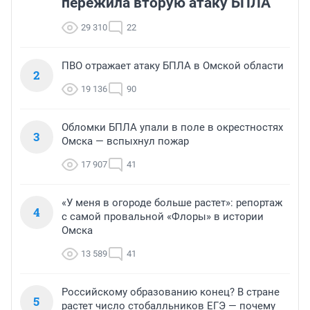
пережила вторую атаку БПЛА
29 310
22
ПВО отражает атаку БПЛА в Омской области
2
19 136
90
Обломки БПЛА упали в поле в окрестностях
3
Омска — вспыхнул пожар
17 907
41
«У меня в огороде больше растет»: репортаж
4
с самой провальной «Флоры» в истории
Омска
13 589
41
Российскому образованию конец? В стране
5
растет число стобалльников ЕГЭ — почему