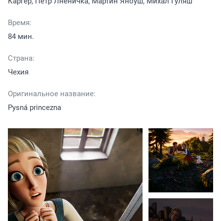
Каргер, Петр Лненичка, Мартин Яноуш, Михал Гуляш
Время:
84 мин.
Страна:
Чехия
Оригинальное название:
Pysná princezna