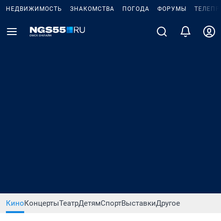
НЕДВИЖИМОСТЬ
ЗНАКОМСТВА
ПОГОДА
ФОРУМЫ
ТЕЛЕПР
Кино
Концерты
Театр
Детям
Спорт
Выставки
Другое