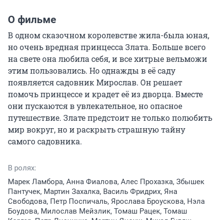
О фильме
В одном сказочном королевстве жила-была юная, 
но очень вредная принцесса Злата. Больше всего 
на свете она любила себя, и все хитрые вельможи 
этим пользовались. Но однажды в её саду 
появляется садовник Мирослав. Он решает 
помочь принцессе и крадет её из дворца. Вместе 
они пускаются в увлекательное, но опасное 
путешествие. Злате предстоит не только полюбить 
мир вокруг, но и раскрыть страшную тайну 
самого садовника.
В ролях:
Марек Ламбора, Анна Фиалова, Алес Прохазка, Збышек
Пантучек, Мартин Захалка, Василь Фридрих, Яна
Свободова, Петр Поспичаль, Ярослава Броускова, Нэла
Боудова, Милослав Мейзлик, Томаш Рацек, Томаш