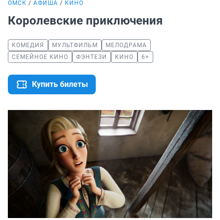
ОМСК
АФИША
КИНО
Королевские приключения
КОМЕДИЯ
МУЛЬТФИЛЬМ
МЕЛОДРАМА
СЕМЕЙНОЕ КИНО
ФЭНТЕЗИ
КИНО
6+
Купить билеты