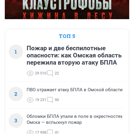
ТОП 5
Пожар и две беспилотные
1
опасности: как Омская область
пережила вторую атаку БПЛА
29 510
22
ПВО отражает атаку БПЛА в Омской области
2
19 231
90
Обломки БПЛА упали в поле в окрестностях
3
Омска — вспыхнул пожар
17 998
41