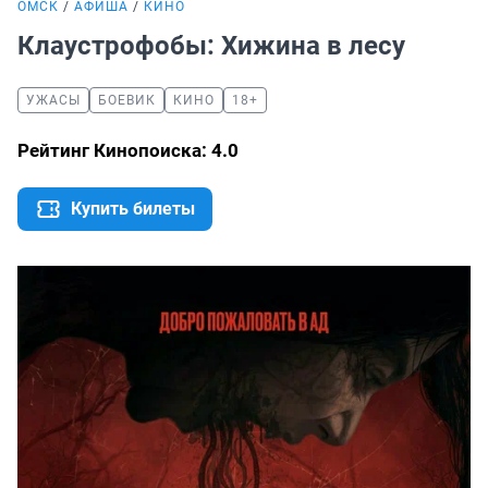
ОМСК
АФИША
КИНО
Клаустрофобы: Хижина в лесу
УЖАСЫ
БОЕВИК
КИНО
18+
Рейтинг Кинопоиска: 4.0
Купить билеты