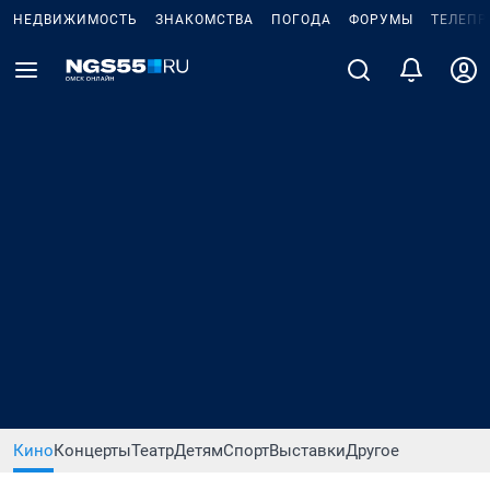
НЕДВИЖИМОСТЬ
ЗНАКОМСТВА
ПОГОДА
ФОРУМЫ
ТЕЛЕПР
Кино
Концерты
Театр
Детям
Спорт
Выставки
Другое