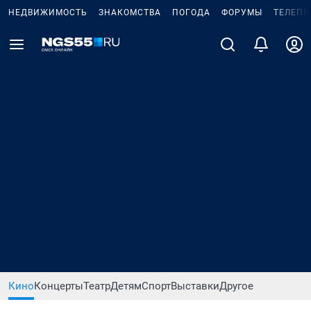
НЕДВИЖИМОСТЬ
ЗНАКОМСТВА
ПОГОДА
ФОРУМЫ
ТЕЛЕПР
Кино
Концерты
Театр
Детям
Спорт
Выставки
Другое