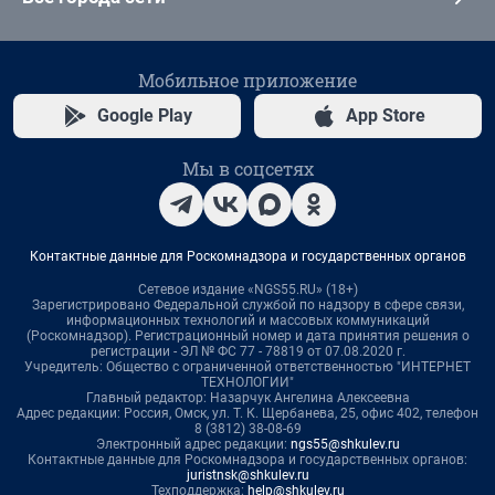
Мобильное приложение
Google Play
App Store
Мы в соцсетях
Контактные данные для Роскомнадзора и государственных органов
Сетевое издание «NGS55.RU» (18+)
Зарегистрировано Федеральной службой по надзору в сфере связи,
информационных технологий и массовых коммуникаций
(Роскомнадзор). Регистрационный номер и дата принятия решения о
регистрации - ЭЛ № ФС 77 - 78819 от 07.08.2020 г.
Учредитель: Общество с ограниченной ответственностью "ИНТЕРНЕТ
ТЕХНОЛОГИИ"
Главный редактор: Назарчук Ангелина Алексеевна
Адрес редакции: Россия, Омск, ул. Т. К. Щербанева, 25, офис 402, телефон
8 (3812) 38-08-69
Электронный адрес редакции:
ngs55@shkulev.ru
Контактные данные для Роскомнадзора и государственных органов:
juristnsk@shkulev.ru
Техподдержка:
help@shkulev.ru