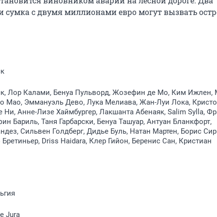
тановится виновником аварии на лесной дороге. Два 
 сумка с двумя миллионами евро могут вызвать остро
ск
к, Лор Калами, Бенуа Пульворд, Жозефин де Мо, Ким Ижлен,
о Мао, Эммануэль Дево, Лука Мелиава, Жан-Луи Лока, Крист
е Ни, Анне-Лизе Хаймбургер, Лакшанта Абенаяк, Salim Sylla, Ф
ин Бариль, Таня Гарбарски, Бенуа Ташуар, Антуан Бланкфорт,
дез, Сильвен Голдберг, Дидье Буль, Натан Мартен, Борис Сир
Бретиньер, Driss Haidara, Клер Гийон, Беренис Сан, Кристиан
ьгия
e Jura