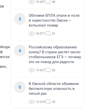
19 297
90
е 
Обломки БПЛА упали в поле
3
в окрестностях Омска —
вспыхнул пожар
18 071
41
 Мехди
Российскому образованию
4
оф
конец? В стране растет число
рансуа
стобалльников ЕГЭ — почему
это не повод для радости
вен,
13 627
82
В Омской области объявили
5
беспилотную опасность в
пятый раз
12 019
33