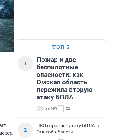
ТОП 5
Пожар и две
1
беспилотные
опасности: как
Омская область
пережила вторую
атаку БПЛА
29 691
22
ыт 
ПВО отражает атаку БПЛА в
2
Омской области
ется 