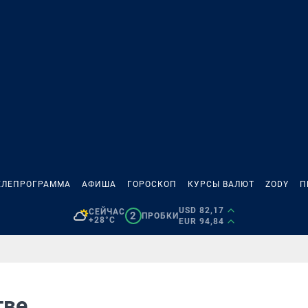
ЕЛЕПРОГРАММА
АФИША
ГОРОСКОП
КУРСЫ ВАЛЮТ
ZODY
П
USD 82,17
СЕЙЧАС
2
ПРОБКИ
+28°C
EUR 94,84
тве