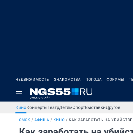
НЕДВИЖИМОСТЬ
ЗНАКОМСТВА
ПОГОДА
ФОРУМЫ
Т
Кино
Концерты
Театр
Детям
Спорт
Выставки
Другое
ОМСК
АФИША
КИНО
КАК ЗАРАБОТАТЬ НА УБИЙСТВЕ
Как заработать на убийс