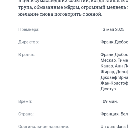
в цепь сумасшедших событий, когда Мишель с
трупа, обмазанные мёдом, огромный медведь и
желание снова поговорить с женой.
Премьера:
13 мая 2025
Директор:
Франк Дюбо
В ролях:
Франк Дюбос
Мескар, Тиме
Канар, Анн Л
Жирар, Дельф
Джозеф Эрнан
Жан-Кристоф 
Дюстур
Время:
109 мин.
Страна:
Франция, Бел
Оригинальное название:
Un ours dans l