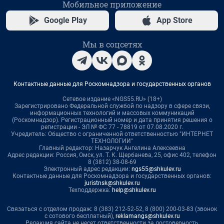
Мобильное приложение
Google Play
App Store
Мы в соцсетях
Контактные данные для Роскомнадзора и государственных органов
Сетевое издание «NGS55.RU» (18+)
Зарегистрировано Федеральной службой по надзору в сфере связи,
информационных технологий и массовых коммуникаций
(Роскомнадзор). Регистрационный номер и дата принятия решения о
регистрации - ЭЛ № ФС 77 - 78819 от 07.08.2020 г.
Учредитель: Общество с ограниченной ответственностью "ИНТЕРНЕТ
ТЕХНОЛОГИИ"
Главный редактор: Назарчук Ангелина Алексеевна
Адрес редакции: Россия, Омск, ул. Т. К. Щербанева, 25, офис 402, телефон
8 (3812) 38-08-69
Электронный адрес редакции:
ngs55@shkulev.ru
Контактные данные для Роскомнадзора и государственных органов:
juristnsk@shkulev.ru
Техподдержка:
help@shkulev.ru
Связаться с отделом продаж: 8 (383) 212-52-52, 8 (800) 200-03-83 (звонок
с сотового бесплатный),
reklamangs@shkulev.ru
Редакция сайта не несет ответственности за достоверность