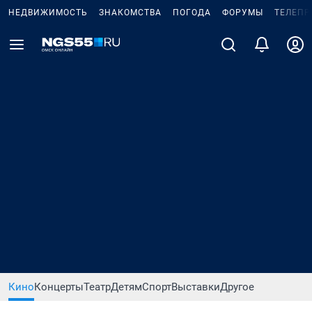
НЕДВИЖИМОСТЬ
ЗНАКОМСТВА
ПОГОДА
ФОРУМЫ
ТЕЛЕПР
Кино
Концерты
Театр
Детям
Спорт
Выставки
Другое