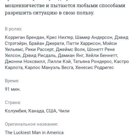
мошенничестве и пытаются любыми способами 
разрешить ситуацию в свою пользу.
В ролях:
Корриган Брендан, Крис Нихтер, Шамир Андерсон, Дэвид
Стрэтэйрн, Брайан Джерати, Патти Харрисон, Мэйси
Уильямс, Рики Рассерт, Джеймс Волк, Шонетт Рене
Уилсон, Дэвид Рисдаль, Дамиан Янг, Хейли Беннетт,
Джонни Ноксвилл, Лилли Кэй, Татьяна Рондерос, Кастро
Карлота, Карлос Мануэль Весга, Хенесис Родригес
Время:
91 мин.
Страна:
Колумбия, Канада, США, Чили
Оригинальное название:
The Luckiest Man in America