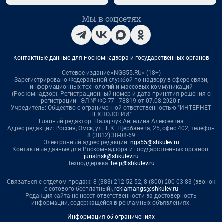
Мы в соцсетях
Контактные данные для Роскомнадзора и государственных органов
Сетевое издание «NGS55.RU» (18+)
Зарегистрировано Федеральной службой по надзору в сфере связи,
информационных технологий и массовых коммуникаций
(Роскомнадзор). Регистрационный номер и дата принятия решения о
регистрации - ЭЛ № ФС 77 - 78819 от 07.08.2020 г.
Учредитель: Общество с ограниченной ответственностью "ИНТЕРНЕТ
ТЕХНОЛОГИИ"
Главный редактор: Назарчук Ангелина Алексеевна
Адрес редакции: Россия, Омск, ул. Т. К. Щербанева, 25, офис 402, телефон
8 (3812) 38-08-69
Электронный адрес редакции:
ngs55@shkulev.ru
Контактные данные для Роскомнадзора и государственных органов:
juristnsk@shkulev.ru
Техподдержка:
help@shkulev.ru
Связаться с отделом продаж: 8 (383) 212-52-52, 8 (800) 200-03-83 (звонок
с сотового бесплатный),
reklamangs@shkulev.ru
Редакция сайта не несет ответственности за достоверность
информации, содержащейся в рекламных объявлениях.
Информация об ограничениях