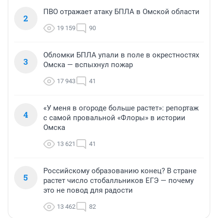
ПВО отражает атаку БПЛА в Омской области
2
19 159
90
Обломки БПЛА упали в поле в окрестностях
3
Омска — вспыхнул пожар
17 943
41
«У меня в огороде больше растет»: репортаж
4
с самой провальной «Флоры» в истории
Омска
13 621
41
Российскому образованию конец? В стране
5
растет число стобалльников ЕГЭ — почему
это не повод для радости
13 462
82