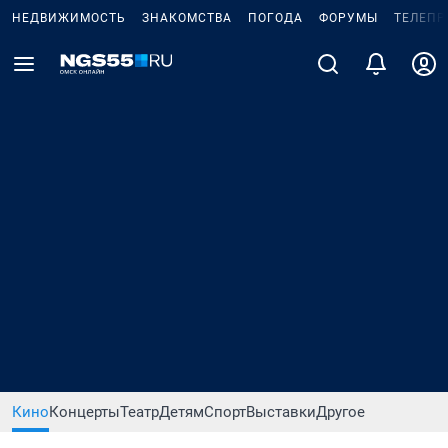
НЕДВИЖИМОСТЬ
ЗНАКОМСТВА
ПОГОДА
ФОРУМЫ
ТЕЛЕПР
Кино
Концерты
Театр
Детям
Спорт
Выставки
Другое